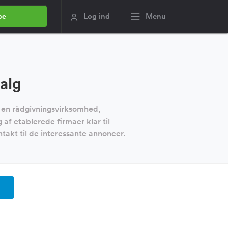
Log ind
Menu
ce
alg
r en rådgivningsvirksomhed,
af etablerede firmaer klar til
takt til de interessante annoncer.