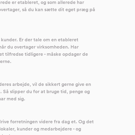
rede er etableret, og som allerede har
 overtager, så du kan sætte dit eget præg på
e kunder. Er der tale om en etableret
, når du overtager virksomheden. Har
et tilfredse tidligere - måske opdager de
derne.
eres arbejde, vil de sikkert gerne give en
Så slipper du for at bruge tid, penge og
har med sig.
ive forretningen videre fra dag et. Og det
 lokaler, kunder og medarbejdere - og