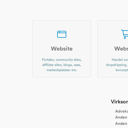
Website
Web
Portaler, community sites,
Handel ove
affiliate sites, blogs, saas,
dropshipping
markedspladser etc.
koncept
Virksom
Advoka
Anden 
Anden 