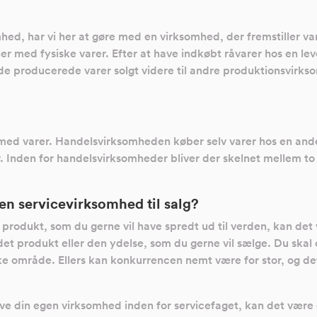
ed, har vi her at gøre med en virksomhed, der fremstiller var
er med fysiske varer. Efter at have indkøbt råvarer hos en le
de producerede varer solgt videre til andre produktionsvirks
 med varer. Handelsvirksomheden køber selv varer hos en ande
. Inden for handelsvirksomheder bliver der skelnet mellem to
 en servicevirksomhed til salg?
produkt, som du gerne vil have spredt ud til verden, kan det 
det produkt eller den ydelse, som du gerne vil sælge. Du skal
iske område. Ellers kan konkurrencen nemt være for stor, og det
ve din egen virksomhed inden for servicefaget, kan det være