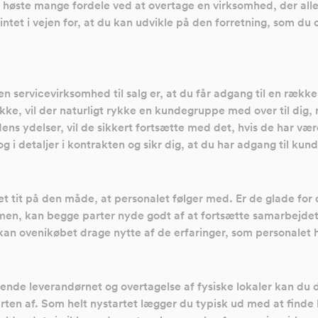
n høste mange fordele ved at overtage en virksomhed, der alle
ntet i vejen for, at du kan udvikle på den forretning, som du
en servicevirksomhed til salg er, at du får adgang til en rækk
ække, vil der naturligt rykke en kundegruppe med over til dig
ens ydelser, vil de sikkert fortsætte med det, hvis de har vær
g i detaljer i kontrakten og sikr dig, at du har adgang til kun
 tit på den måde, at personalet følger med. Er de glade for d
en, kan begge parter nyde godt af at fortsætte samarbejdet. 
kan ovenikøbet drage nytte af de erfaringer, som personalet 
nde leverandørnet og overtagelse af fysiske lokaler kan du dr
arten af. Som helt nystartet lægger du typisk ud med at finde