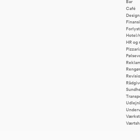
Bar
Café
Design
Finansi
Forlyst
Hotel/
HR og 
Pizzari
Pølsev
Reklam
Rengør
Revisi
Rådgiv
Sundhe
Transp
Udlejn
Underv
Værkst
Værtsh