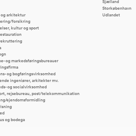
Sjælland
Storkøbenhavn
 og arkitektur
Udlandet
ering/forsikring
elser, kultur og sport
restauration
rekruttering
a
ogn
e- og markedsføringsbureauer
ingsfirma
ons- og bogføringsvirksomhed
ende ingeniører, arkitekter mv.
ds- og socialvirksomhed
ort, rejsebureau, post/telekommunikation
ing/ejendomsformidling
isning
ed
us og bodega