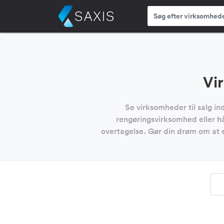
Vir
Se virksomheder til salg i
rengøringsvirksomhed eller hå
overtagelse. Gør din drøm om at e