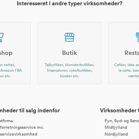
Interesseret i andre typer virksomheder?
shop
Butik
Rest
r nettet,
Tøjbutikker, blomsterbutikker,
Caféer, take aw
, Amazon FBA
frisørsaloner, cykelbutikker,
la carte, bar
er etc.
kiosker etc.
værtsh
heder til salg indenfor
Virksomheder ti
tfirma
Fyn, Syd- og Sønd
forretningsservice mv.
Midtjylland
servicevirksomhed
Nordjylland