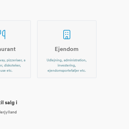
aurant
Ejendom
ay, pizzeriaer, a
Udlejning, administration,
er, diskoteker,
investering,
use etc.
ejendomsporteføljer etc.
l salg i
erjylland