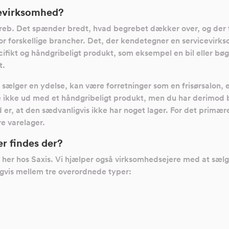
cevirksomhed?
eb. Det spænder bredt, hvad begrebet dækker over, og der fi
r forskellige brancher. Det, der kendetegner en servicevirks
cifikt og håndgribeligt produkt, som eksempel en bil eller b
t.
sælger en ydelse, kan være forretninger som en frisørsalon, e
kke ud med et håndgribeligt produkt, men du har derimod bet
, at den sædvanligvis ikke har noget lager. For det primære, d
re varelager.
r findes der?
g her hos Saxis. Vi hjælper også virksomhedsejere med at sælg
gvis mellem tre overordnede typer: