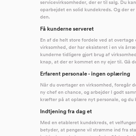
servicevirksomheder, der er til salg. Du ka
oparbejdet en solid kundekreds. Og der er i
den.
Få kunderne serveret
En af de helt store fordele ved at overtage 
virksomhed, der har eksisteret i en vis årr
kunderne tidligere gjort brug af virksomhed
knap, at der er kommet en ny ejer til. Gå do
Erfarent personale - ingen oplæring
Når du overtager en virksomhed, foregår det
ny chef en chance, og arbejder I godt samm
kræfter på at oplære nyt personale, og du 
Indtjening fra dag et
Med en etableret kundekreds, et velfungere
betyder, at pengene vil strømme ind fra st