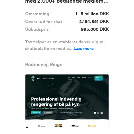
med 2.000+ betalende medlem...
Omsætning
1 - 5 million DKK
Overskud før skat
2.164.851 DKK
Udbudspris
995.000 DKK
TaxHelper er en etableret dansk digital
skatteplatform med e...
Læs mere
Rudmevej, Ringe