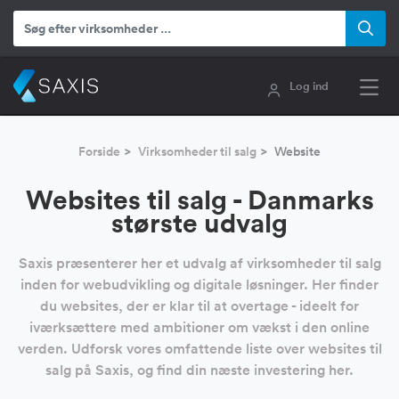
Log ind
Forside
Virksomheder til salg
Website
Websites til salg - Danmarks
største udvalg
Saxis præsenterer her et udvalg af virksomheder til salg
inden for webudvikling og digitale løsninger. Her finder
du websites, der er klar til at overtage - ideelt for
iværksættere med ambitioner om vækst i den online
verden. Udforsk vores omfattende liste over websites til
salg på Saxis, og find din næste investering her.