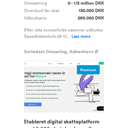
Omsætning
0 - 1/2 million DKK
Overskud før skat
130.000 DKK
Udbudspris
295.000 DKK
Efter otte succesfulde sæsoner udbydes
Speedbådsskole.dk til...
Læs mere
Sortedam Dossering, København Ø
Premium
Etableret digital skatteplatform