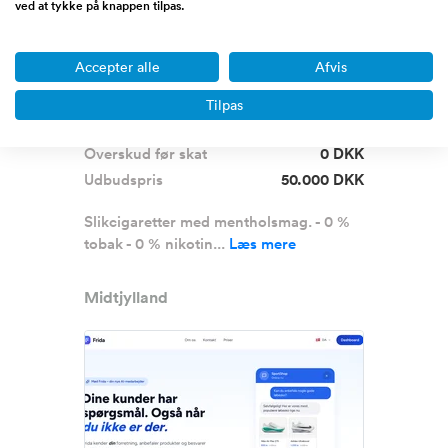
ved at tykke på knappen tilpas.
Stort potentiale - 70 år gammelt
Accepter alle
Afvis
produkt søger nyt liv
Tilpas
Omsætning
0 - 1/2 million DKK
Overskud før skat
0 DKK
Udbudspris
50.000 DKK
Slikcigaretter med mentholsmag. - 0 %
tobak - 0 % nikotin...
Læs mere
Midtjylland