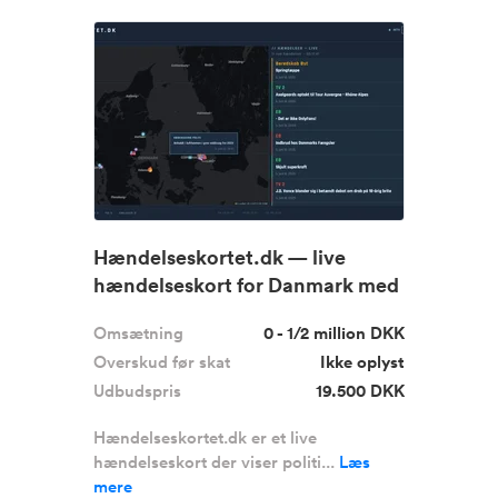
Hændelseskortet.dk — live
hændelseskort for Danmark med
1.83...
Omsætning
0 - 1/2 million DKK
Overskud før skat
Ikke oplyst
Udbudspris
19.500 DKK
Hændelseskortet.dk er et live
hændelseskort der viser politi...
Læs
mere