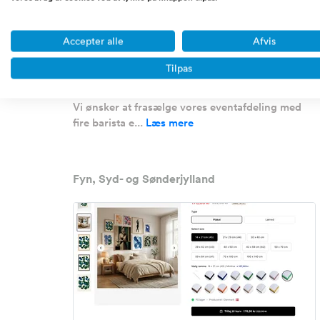
Omsætning
0 - 1/2 million DKK
Accepter alle
Afvis
Overskud før skat
Ikke oplyst
Tilpas
Udbudspris
140.000 DKK
Vi ønsker at frasælge vores eventafdeling med
fire barista e...
Læs mere
Fyn, Syd- og Sønderjylland