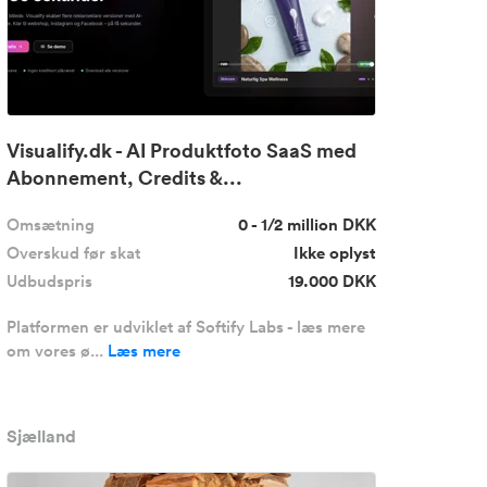
Visualify.dk - AI Produktfoto SaaS med
Abonnement, Credits &...
Omsætning
0 - 1/2 million DKK
Overskud før skat
Ikke oplyst
Udbudspris
19.000 DKK
Platformen er udviklet af Softify Labs - læs mere
om vores ø...
Læs mere
Sjælland