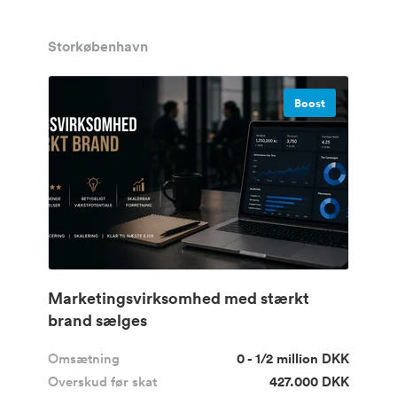
Storkøbenhavn
Boost
Marketingsvirksomhed med stærkt
brand sælges
Omsætning
0 - 1/2 million DKK
Overskud før skat
427.000 DKK