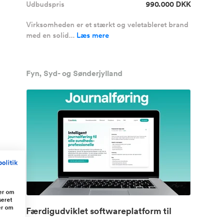
Udbudspris
990.000 DKK
Virksomheden er et stærkt og veletableret brand
med en solid...
Læs mere
Fyn, Syd- og Sønderjylland
olitik
ger om
seret
er om
Færdigudviklet softwareplatform til