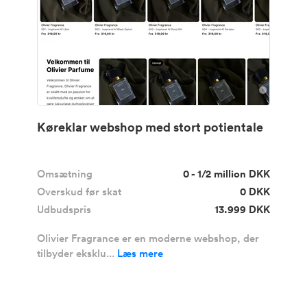
Køreklar webshop med stort potientale
Omsætning
0 - 1/2 million DKK
Overskud før skat
0 DKK
Udbudspris
13.999 DKK
Olivier Fragrance er en moderne webshop, der
tilbyder eksklu...
Læs mere