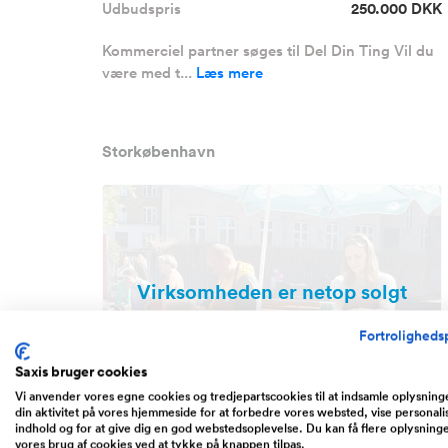
Udbudspris
250.000 DKK
Kommerciel partner søges til Del Din Ting Vil du
være med t...
Læs mere
Storkøbenhavn
Virksomheden er netop solgt
Fortrolighedsp
Saxis bruger cookies
Vi anvender vores egne cookies og tredjepartscookies til at indsamle oplysnin
din aktivitet på vores hjemmeside for at forbedre vores websted, vise personali
indhold og for at give dig en god webstedsoplevelse. Du kan få flere oplysning
SOLGT / Event El-Baristacykler
vores brug af cookies ved at tykke på knappen tilpas.