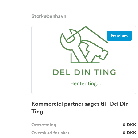
Storkøbenhavn
Premium
Kommerciel partner søges til - Del Din
Ting
Omsætning
0 DKK
Overskud før skat
0 DKK