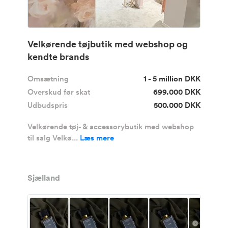
Velkørende tøjbutik med webshop og
kendte brands
Omsætning
1 - 5 million DKK
Overskud før skat
699.000 DKK
Udbudspris
500.000 DKK
Velkørende tøj- & accessorybutik med webshop
til salg Velkø...
Læs mere
Sjælland