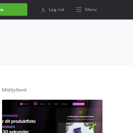
Log ind
Menu
ce
Midtjylland