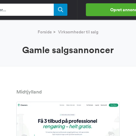
Opret annon
Forside
Virksomheder til salg
Gamle salgsannoncer
Midtjylland