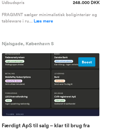
Udbudspris
248.000 DKK
FRAGMNT sælger minimalistisk boliginteriør og
tableware i ru...
Læs mere
Njalsgade, København S
Boost
Færdigt ApS til salg – klar til brug fra