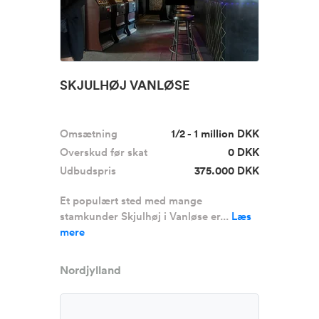
SKJULHØJ VANLØSE
Omsætning
1/2 - 1 million DKK
Overskud før skat
0 DKK
Udbudspris
375.000 DKK
Et populært sted med mange
stamkunder Skjulhøj i Vanløse er...
Læs
mere
Nordjylland