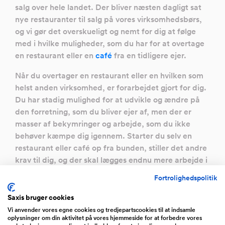
salg over hele landet. Der bliver næsten dagligt sat
nye restauranter til salg på vores virksomhedsbørs,
og vi gør det overskueligt og nemt for dig at følge
med i hvilke muligheder, som du har for at overtage
en restaurant eller en
café
fra en tidligere ejer.
Når du overtager en restaurant eller en hvilken som
helst anden virksomhed, er forarbejdet gjort for dig.
Du har stadig mulighed for at udvikle og ændre på
den forretning, som du bliver ejer af, men der er
masser af bekymringer og arbejde, som du ikke
behøver kæmpe dig igennem. Starter du selv en
restaurant eller café op fra bunden, stiller det andre
krav til dig, og der skal lægges endnu mere arbejde i
at komme godt fra start.
Fortrolighedspolitik
Hvorfor købe restauranter til salg i stedet
Saxis bruger cookies
for selv at starte op?
Vi anvender vores egne cookies og tredjepartscookies til at indsamle
oplysninger om din aktivitet på vores hjemmeside for at forbedre vores
Som med alt andet i livet er der både fordele og