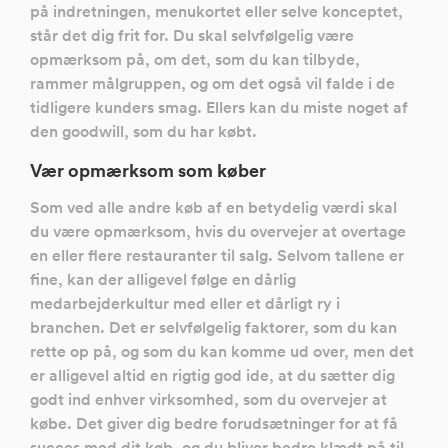
på indretningen, menukortet eller selve konceptet,
står det dig frit for. Du skal selvfølgelig være
opmærksom på, om det, som du kan tilbyde,
rammer målgruppen, og om det også vil falde i de
tidligere kunders smag. Ellers kan du miste noget af
den goodwill, som du har købt.
Vær opmærksom som køber
Som ved alle andre køb af en betydelig værdi skal
du være opmærksom, hvis du overvejer at overtage
en eller flere restauranter til salg. Selvom tallene er
fine, kan der alligevel følge en dårlig
medarbejderkultur med eller et dårligt ry i
branchen. Det er selvfølgelig faktorer, som du kan
rette op på, og som du kan komme ud over, men det
er alligevel altid en rigtig god ide, at du sætter dig
godt ind enhver virksomhed, som du overvejer at
købe. Det giver dig bedre forudsætninger for at få
succes med dit køb, og du bliver bedre klædt på til