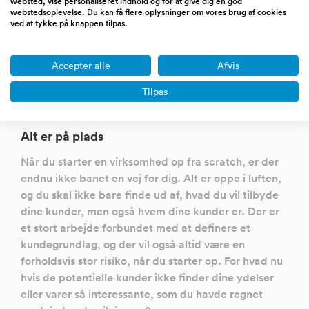
websted, vise personaliseret indhold og for at give dig en god
ulemper ved at købe en virksomhed frem for selv at
webstedsoplevelse. Du kan få flere oplysninger om vores brug af cookies
ved at tykke på knappen tilpas.
starte en op fra bunden. Det gælder i alle brancher,
og uanset hvilken type af virksomhed, som det
drejer sig om. I det følgende kommer vi med en
Accepter alle
Afvis
række bud på hvilke fordele og ulemper, der er ved
Tilpas
at købe en restaurant til salg eller en hvilken som
helst anden type af virksomhed.
Alt er på plads
Når du starter en virksomhed op fra scratch, er der
endnu ikke banet en vej for dig. Alt er oppe i luften,
og du skal ikke bare finde ud af, hvad du vil tilbyde
dine kunder, men også hvem dine kunder er. Der er
et stort arbejde forbundet med at definere et
kundegrundlag, og der vil også altid være en
forholdsvis stor risiko, når du starter op. For hvad nu
hvis de potentielle kunder ikke finder dine ydelser
eller varer så interessante, som du havde regnet