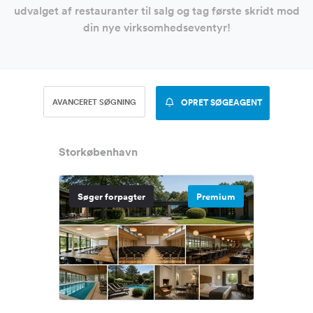
udvalget af restauranter til salg og tag første skridt mod
din nye virksomhedseventyr!
AVANCERET SØGNING
OPRET SØGEAGENT
Storkøbenhavn
Søger forpagter
Premium