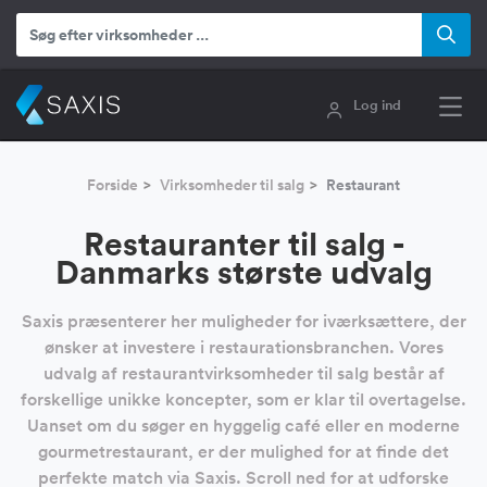
Log ind
Forside
Virksomheder til salg
Restaurant
Restauranter til salg -
Danmarks største udvalg
Saxis præsenterer her muligheder for iværksættere, der
ønsker at investere i restaurationsbranchen. Vores
udvalg af restaurantvirksomheder til salg består af
forskellige unikke koncepter, som er klar til overtagelse.
Uanset om du søger en hyggelig café eller en moderne
gourmetrestaurant, er der mulighed for at finde det
perfekte match via Saxis. Scroll ned for at udforske