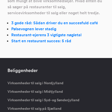
som muligt at blive virksomhedsejer. Hvad enten du
så søger på restauranter til salg,
servicevirksomheder til salg eller noget helt tredje.
3 gode råd: Sådan driver du en succesfuld café
Pølsevognen lever stadig
Restaurant-ejerens 3 vigtigste nøgletal
Start en restaurant succes: 5 råd
Beliggenheder
Virksomheder til salg i Nordjylland
Virksomheder til salg i Midtjylland
Virksomheder til salg i Syd- og Sønderjylland
Virksomheder til salg på Sjælland