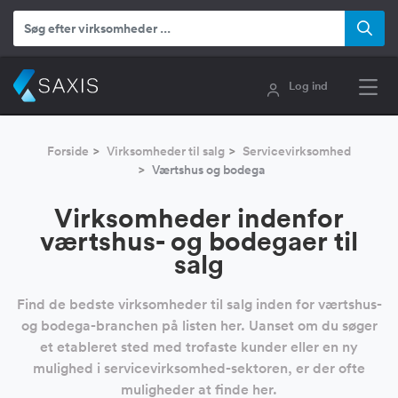
Log ind
Forside
Virksomheder til salg
Servicevirksomhed
Værtshus og bodega
Virksomheder indenfor
værtshus- og bodegaer til
salg
Find de bedste virksomheder til salg inden for værtshus-
og bodega-branchen på listen her. Uanset om du søger
et etableret sted med trofaste kunder eller en ny
mulighed i servicevirksomhed-sektoren, er der ofte
muligheder at finde her.