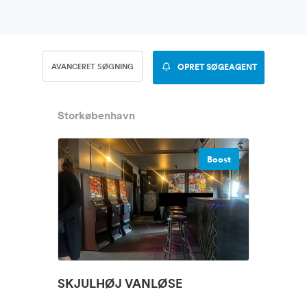
AVANCERET SØGNING
OPRET SØGEAGENT
Storkøbenhavn
Boost
SKJULHØJ VANLØSE