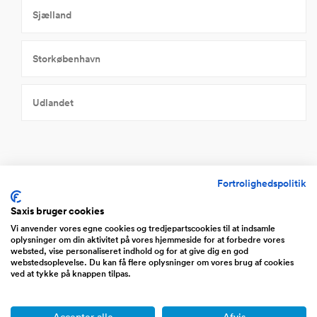
Sjælland
Storkøbenhavn
Udlandet
Fortrolighedspolitik
Værtshus til salg - find det her
Saxis bruger cookies
At starte et værtshus kan være en svær opgave. Der
Vi anvender vores egne cookies og tredjepartscookies til at indsamle
er mange ting du skal have styr på før du kan åbne
oplysninger om din aktivitet på vores hjemmeside for at forbedre vores
dørene. Du skal finde lokaler, anskaffe en
websted, vise personaliseret indhold og for at give dig en god
webstedsoplevelse. Du kan få flere oplysninger om vores brug af cookies
alkoholbevilling, finde medarbejdere, købe interiør,
ved at tykke på knappen tilpas.
finde leverandører og meget mere.
Derfor kan det være et rigtig godt alternativ at købe
Accepter alle
Afvis