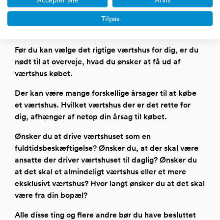
et allerede igangværende værtshus. Du kan finde et
her på siden og tage direkte kontakt til sælgeren.
Tilpas
Hvordan vælger jeg det rette værtshus til salg?
Før du kan vælge det rigtige værtshus for dig, er du
nødt til at overveje, hvad du ønsker at få ud af
værtshus købet.
Der kan være mange forskellige årsager til at købe
et værtshus. Hvilket værtshus der er det rette for
dig, afhænger af netop din årsag til købet.
Ønsker du at drive værtshuset som en
fuldtidsbeskæftigelse? Ønsker du, at der skal være
ansatte der driver værtshuset til daglig? Ønsker du
at det skal et almindeligt værtshus eller et mere
eksklusivt værtshus? Hvor langt ønsker du at det skal
være fra din bopæl?
Alle disse ting og flere andre bør du have besluttet