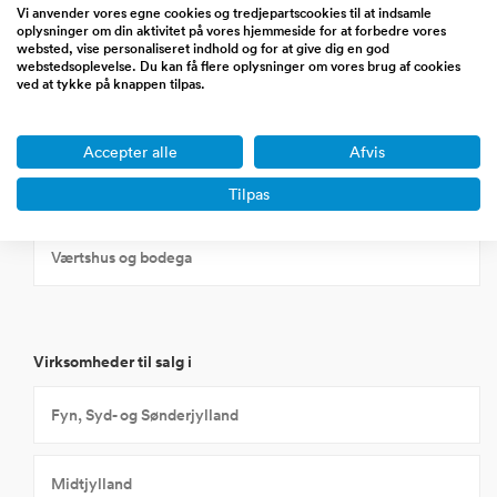
Vi anvender vores egne cookies og tredjepartscookies til at indsamle
oplysninger om din aktivitet på vores hjemmeside for at forbedre vores
websted, vise personaliseret indhold og for at give dig en god
Udlejning/ejendomsformidling
webstedsoplevelse. Du kan få flere oplysninger om vores brug af cookies
ved at tykke på knappen tilpas.
Undervisning
Accepter alle
Afvis
Værksted
Tilpas
Værtshus og bodega
Virksomheder til salg i
Fyn, Syd- og Sønderjylland
Midtjylland