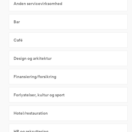
Anden servicevirksomhed
Bar
Café
Design og arkitektur
Finansiering/forsikring
Forlystelser, kultur og sport
Hotel/restauration
HR og rekruttering