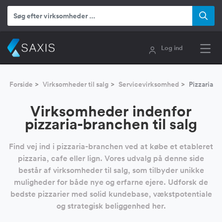
Log ind
Forside
Virksomheder til salg
Servicevirksomhed
Pizzaria
Virksomheder indenfor
pizzaria-branchen til salg
Find vej ind i pizzaria-branchen ved at købe et etableret
pizzaria, cafe eller lign. Vores udvalg på denne side
består af virksomheder til salg, som tilbyder unikke
muligheder for både nye og erfarne ejere. Udforsk de
bedste pizzarier med solid kundebase, vækstpotentiale
og strategisk beliggenhed her.