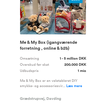
Me & My Box (igangværende
forretning , online & b2b)
Omsætning
1 - 5 million DKK
Overskud før skat
200.000 DKK
Udbudspris
1 mio
Me & My Box er en veletableret DIY
smykke- og accessoriesvir...
Læs mere
Grædstrupvej, Davding