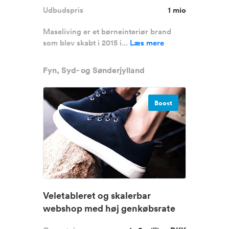
Udbudspris
1 mio
Maseliving er et børneinteriør brand
som blev skabt i 2015 i...
Læs mere
Fyn, Syd- og Sønderjylland
Boost
Veletableret og skalerbar
webshop med høj genkøbsrate