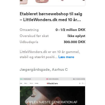
Etableret børnewebshop til salg
– LittleWonders.dk med 10 år...
Omsætning
0 - 1/2 million DKK
Overskud før skat
Ikke oplyst
Udbudspris
300.000 DKK
LittleWonders.dk er en 10 år gammel,
stabil og stærkt positi...
Læs mere
Jægergårdsgade, Aarhus C