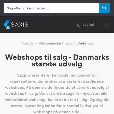
Log ind
Forside
Virksomheder til salg
Webshop
Webshops til salg - Danmarks
største udvalg
Saxis præsenterer her gode muligheder for
iværksættere, der ønsker at investere i etablerede
webshops. På denne side finder du et varieret udvalg af
webshops til salg. Uanset om du søger en nystartet eller
veletableret webshop, har vi et match til dig. Opdag din
næste investering inden for e-handel i udvalget af
webshops på denne side.