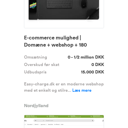
E-commerce mulighed |
Domæne + webshop + 180
produkter
Omsætning
0 - 1/2 million DKK
Overskud før skat
0 DKK
Udbudspris
15.000 DKK
Easy-charge.dk er en moderne webshop
med et enkelt og stilre...
Læs mere
Nordjylland