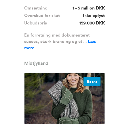
Omsætning
1 - 5 million DKK
Overskud før skat
Ikke oplyst
Udbudspris
159.000 DKK
En forretning med dokumenteret
succes, stærk branding og et ...
Læs
mere
Midtjylland
Boost