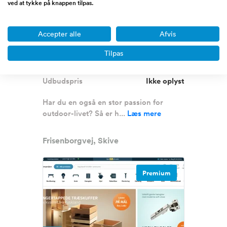
ved at tykke på knappen tilpas.
Webshop indenfor outdoor
Accepter alle
Afvis
Tilpas
Omsætning
1 - 5 million DKK
Overskud før skat
Ikke oplyst
Udbudspris
Ikke oplyst
Har du en også en stor passion for
outdoor-livet? Så er h...
Læs mere
Frisenborgvej, Skive
Premium