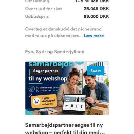
Omsætning
1 - 5 million DKK
Overskud før skat
35.048 DKK
Udbudspris
89.000 DKK
Overtag et danskudviklet nichebrand
med fokus på uldsneakers...
Læs mere
Fyn, Syd- og Sønderjylland
Søger partner
Boost
Samarbejdspartner søges til ny
webshop – perfekt til dig med...