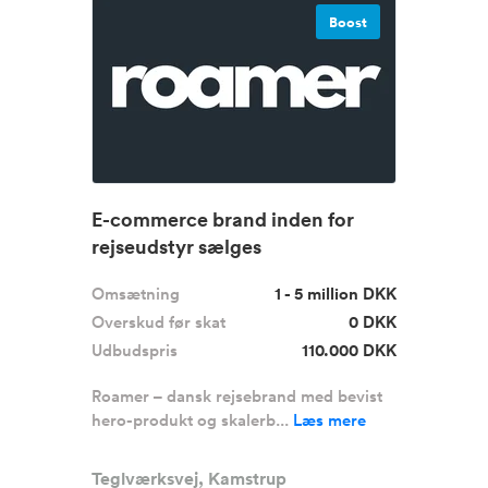
Boost
E-commerce brand inden for
rejseudstyr sælges
Omsætning
1 - 5 million DKK
Overskud før skat
0 DKK
Udbudspris
110.000 DKK
Roamer – dansk rejsebrand med bevist
hero-produkt og skalerb...
Læs mere
Teglværksvej, Kamstrup