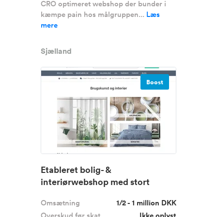
CRO optimeret webshop der bunder i
kæmpe pain hos målgruppen...
Læs
mere
Sjælland
Boost
Etableret bolig- &
interiørwebshop med stort
vækstpotentiale
Omsætning
1/2 - 1 million DKK
Overskud før skat
Ikke oplyst