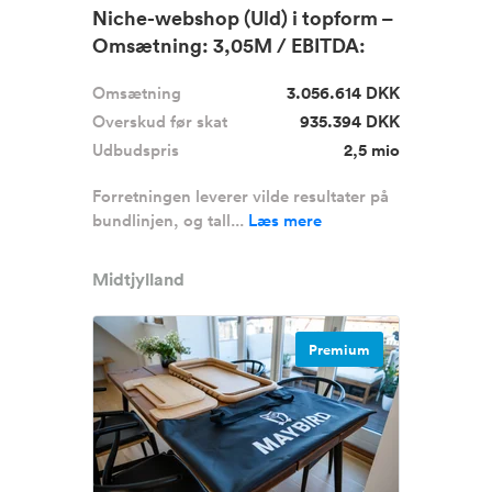
Niche-webshop (Uld) i topform –
Omsætning: 3,05M / EBITDA:
9...
Omsætning
3.056.614 DKK
Overskud før skat
935.394 DKK
Udbudspris
2,5 mio
Forretningen leverer vilde resultater på
bundlinjen, og tall...
Læs mere
Midtjylland
Premium