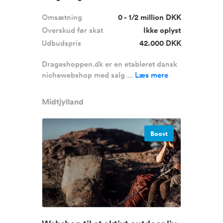
omsætning
Omsætning
0 - 1/2 million DKK
Overskud før skat
Ikke oplyst
Udbudspris
42.000 DKK
Drageshoppen.dk er en etableret dansk
nichewebshop med salg ...
Læs mere
Midtjylland
Boost