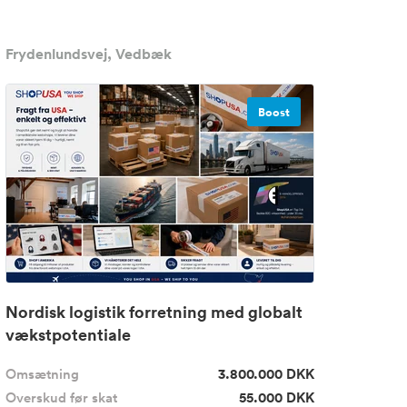
Frydenlundsvej, Vedbæk
Boost
Nordisk logistik forretning med globalt
vækstpotentiale
Omsætning
3.800.000 DKK
Overskud før skat
55.000 DKK