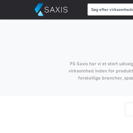
På Saxis har vi et stort udva
virksomhed inden for produkti
forskellige brancher, sp