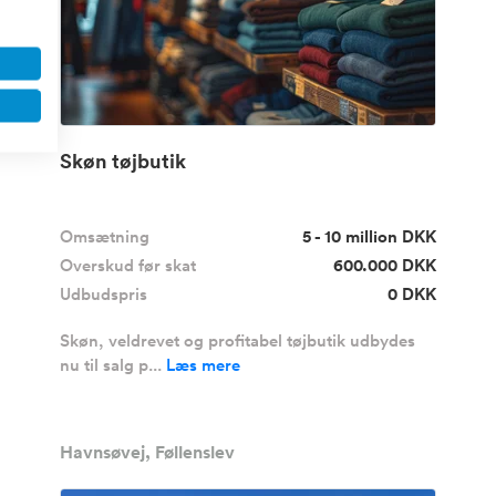
Skøn tøjbutik
Omsætning
5 - 10 million DKK
Overskud før skat
600.000 DKK
Udbudspris
0 DKK
Skøn, veldrevet og profitabel tøjbutik udbydes
nu til salg p...
Læs mere
Havnsøvej, Føllenslev