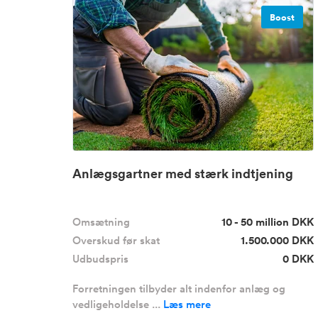
Boost
Anlægsgartner med stærk indtjening
Omsætning
10 - 50 million DKK
Overskud før skat
1.500.000 DKK
Udbudspris
0 DKK
Forretningen tilbyder alt indenfor anlæg og
vedligeholdelse ...
Læs mere