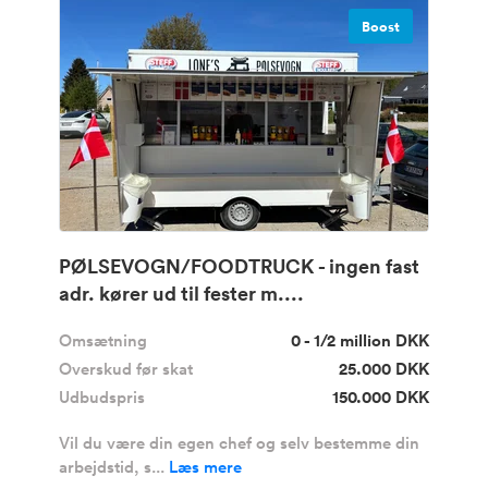
Boost
PØLSEVOGN/FOODTRUCK - ingen fast
adr. kører ud til fester m....
Omsætning
0 - 1/2 million DKK
Overskud før skat
25.000 DKK
Udbudspris
150.000 DKK
Vil du være din egen chef og selv bestemme din
arbejdstid, s...
Læs mere