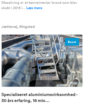
Maseliving er et børneinteriør brand som blev
skabt i 2015 i...
Læs mere
Jættevej, Ringsted
Boost
Specialiseret aluminiumsvirksomhed -
30 års erfaring, 16 mio...