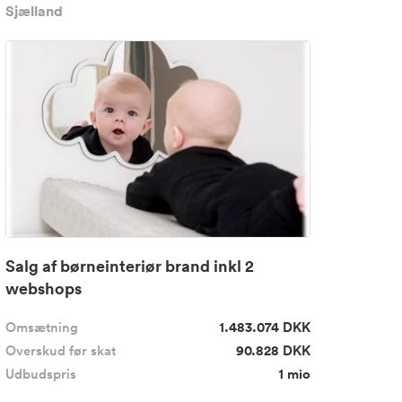
Sjælland
Salg af børneinteriør brand inkl 2
webshops
Omsætning
1.483.074 DKK
Overskud før skat
90.828 DKK
Udbudspris
1 mio