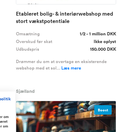
Etableret bolig- & interiørwebshop med
stort vækstpotentiale
Omsætning
1/2 - 1 million DKK
Overskud før skat
Ikke oplyst
Udbudspris
150.000 DKK
Drømmer du om at overtage en eksisterende
webshop med et sol...
Læs mere
Sjælland
olitik
Boost
ger om
seret
er om