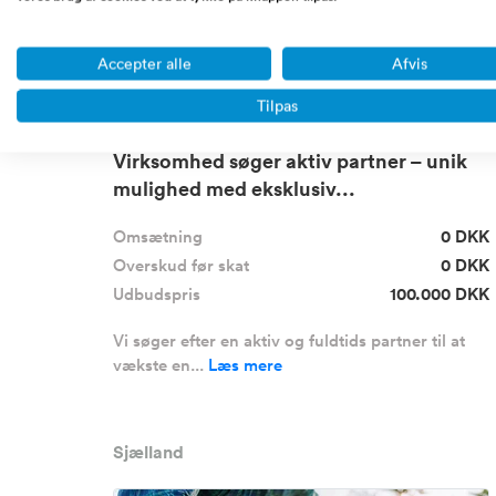
Accepter alle
Afvis
Tilpas
Virksomhed søger aktiv partner – unik
mulighed med eksklusiv...
Omsætning
0 DKK
Overskud før skat
0 DKK
Udbudspris
100.000 DKK
Vi søger efter en aktiv og fuldtids partner til at
vækste en...
Læs mere
Sjælland