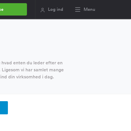
Log ind
Menu
ce
g hvad enten du leder efter en
n. Ligesom vi har samlet mange
ind din virksomhed i dag.