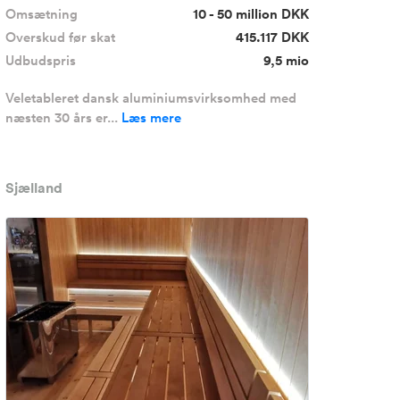
Omsætning
10 - 50 million DKK
Overskud før skat
415.117 DKK
Udbudspris
9,5 mio
Veletableret dansk aluminiumsvirksomhed med
næsten 30 års er...
Læs mere
Sjælland