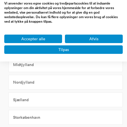
Vi anvender vores egne cookies og tredjepartscookies til at indsamle
Øvrige energi og cleantech
oplysninger om din aktivitet på vores hjemmeside for at forbedre vores
websted, vise personaliseret indhold og for at give dig en god
webstedsoplevelse. Du kan få flere oplysninger om vores brug af cookies
ved at tykke på knappen tilpas.
Virksomheder til salg i
Accepter alle
Afvis
Fyn, Syd- og Sønderjylland
Tilpas
Midtjylland
Nordjylland
Sjælland
Storkøbenhavn