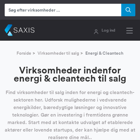
Log ind
Forside
Virksomheder til salg
Energi & Cleantech
Virksomheder indenfor
energi & cleantech til salg
Find virksomheder til salg inden for energi og cleantech-
sektoren her. Udforsk mulighederne i vedvarende
energikilder, bæredygtige løsninger og innovative
teknologier. Gør en investering i fremtidens grønne
marked. Start med at kontakte udvalget af etablerede
aktører eller lovende startups, der kan hjælpe dig med at
realisere dine mål..