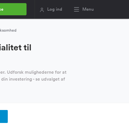
Log ind
Menu
ce
irksomhed
itet til
er. Udforsk mulighederne for at
din investering - se udvalget af