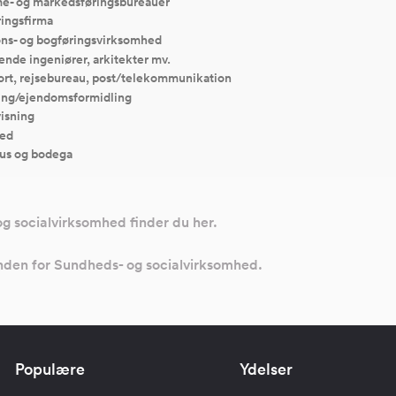
e- og markedsføringsbureauer
ingsfirma
ons- og bogføringsvirksomhed
ende ingeniører, arkitekter mv.
ort, rejsebureau, post/telekommunikation
ing/ejendomsformidling
isning
ed
us og bodega
og socialvirksomhed finder du her.
 inden for Sundheds- og socialvirksomhed.
Populære
Ydelser