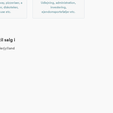
ay, pizzeriaer, a
Udlejning, administration,
er, diskoteker,
investering,
use etc.
ejendomsporteføljer etc.
l salg i
erjylland