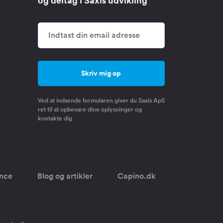
og deltag i Saxis udvikling
Ved at indsende formularen giver du Saxis ApS
ret til at opbevare dine oplysninger og
kontakte dig
once
Blog og artikler
Capino.dk