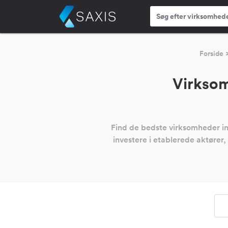
Forside
Virksom
Find de bedste virksomheder in
investere i etablerede aktører,