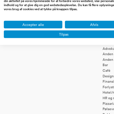
din aktivitet på vores hjemmeside for at forbedre vores websted, vise personali
Portaler, community sites,
Handel ove
indhold og for at give dig en god webstedsoplevelse. Du kan få flere oplysning
affiliate sites, blogs, saas,
dropshipping
vores brug af cookies ved at tykke på knappen tilpas.
markedspladser etc.
koncept
Accepter alle
Afvis
Tilpas
Virksom
Advoka
Anden 
Anden 
Bar
Café
Design
Finansi
Forlyst
Hotel/
HR og 
Pizzari
Pølsev