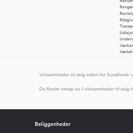
Reklam
Rengør
Revisi
Rådgiv
Transp
Udlejn
Underv
Værkst
Værtsh
Virksomheder til salg inden for Sundheds- 
Du finder netop nu 1 virksomheder til salg
Beliggenheder