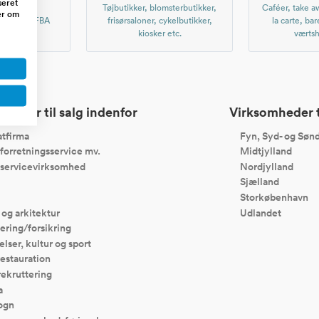
seret
r nettet,
Tøjbutikker, blomsterbutikker,
Caféer, take aw
er om
, Amazon FBA
frisørsaloner, cykelbutikker,
la carte, bar
er etc.
kiosker etc.
værtsh
heder til salg indenfor
Virksomheder ti
tfirma
Fyn, Syd- og Sønd
forretningsservice mv.
Midtjylland
servicevirksomhed
Nordjylland
Sjælland
Storkøbenhavn
 og arkitektur
Udlandet
ering/forsikring
elser, kultur og sport
restauration
rekruttering
a
ogn