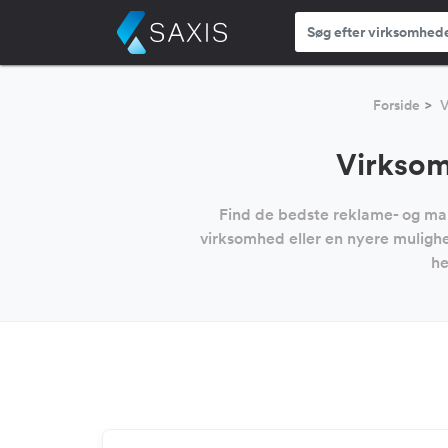
Forside
V
Virksom
Find de bedste reklame- og mar
virksomhed eller en nyere muligh
he