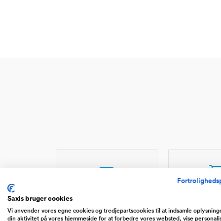
Fortrolighedsp
Website
Web
Saxis bruger cookies
Vi anvender vores egne cookies og tredjepartscookies til at indsamle oplysnin
Portaler, community sites,
Handel ove
din aktivitet på vores hjemmeside for at forbedre vores websted, vise personali