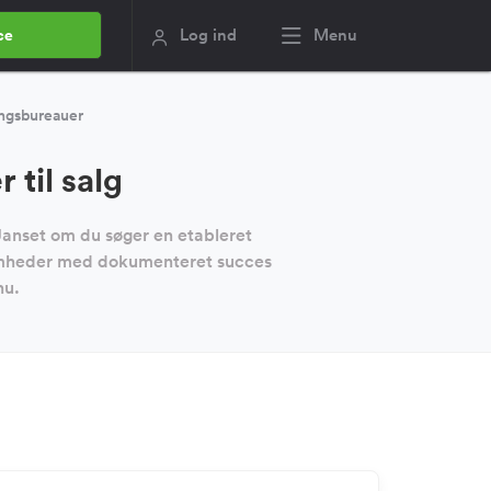
Log ind
Menu
ce
ngsbureauer
til salg
Uanset om du søger en etableret
ksomheder med dokumenteret succes
nu.