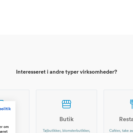
Interesseret i andre typer virksomheder?
olitik
shop
Butik
Rest
ger om
r nettet,
Tøjbutikker, blomsterbutikker,
Caféer, take aw
seret