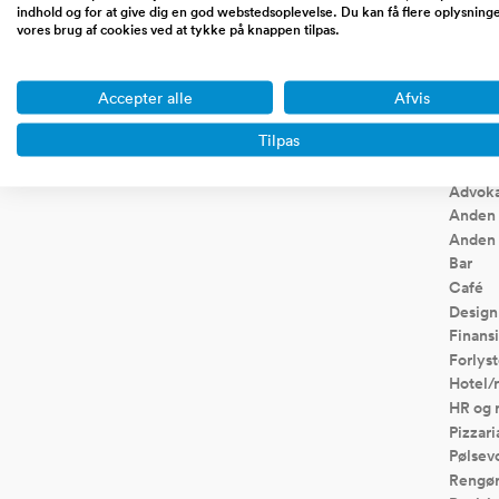
indhold og for at give dig en god webstedsoplevelse. Du kan få flere oplysning
affiliate sites, blogs, saas,
dropshipping
vores brug af cookies ved at tykke på knappen tilpas.
markedspladser etc.
koncept
Accepter alle
Afvis
Tilpas
Virksom
Advoka
Anden 
Anden 
Bar
Café
Design
Finansi
Forlyst
Hotel/
HR og 
Pizzari
Pølsev
Rengør