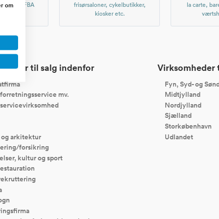
er om
, Amazon FBA
frisørsaloner, cykelbutikker,
la carte, bar
er etc.
kiosker etc.
værtsh
heder til salg indenfor
Virksomheder ti
tfirma
Fyn, Syd- og Sønd
forretningsservice mv.
Midtjylland
servicevirksomhed
Nordjylland
Sjælland
Storkøbenhavn
 og arkitektur
Udlandet
ering/forsikring
elser, kultur og sport
restauration
rekruttering
a
ogn
ingsfirma