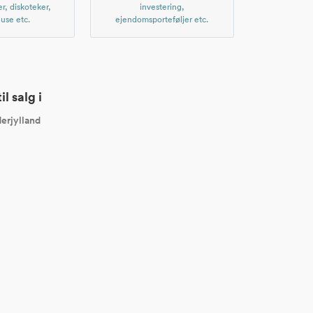
er, diskoteker,
investering,
use etc.
ejendomsporteføljer etc.
l salg i
erjylland