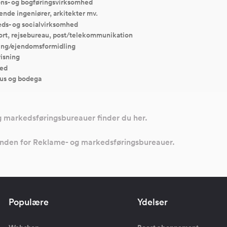
ons- og bogføringsvirksomhed
ende ingeniører, arkitekter mv.
ds- og socialvirksomhed
ort, rejsebureau, post/telekommunikation
ing/ejendomsformidling
isning
ed
us og bodega
g markedsføringsbureauer finder du her.
 inden for Reklame- og markedsføringsbureauer.
Populære
Ydelser