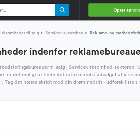
Opret annon
irksomheder til salg
Servicevirksomhed
Reklame- og markedsføri
heder indenfor reklamebureauer 
kedsføringsbureauer til salg i Servicevirksomhed-sektoren. 
ed, er det muligt at finde det rette match i udvalget af vir
r. Tag det næste skridt mod din drømmedrift - udforsk listen 