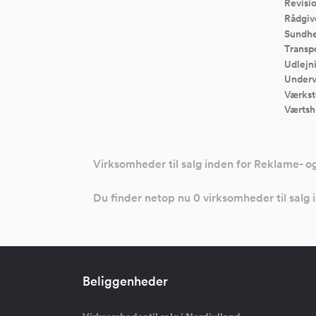
Revisi
Rådgiv
Sundhe
Transp
Udlejn
Underv
Værkst
Værtsh
Virksomheder til salg inden for Reklame- o
Du finder netop nu 0 virksomheder til salg
Beliggenheder