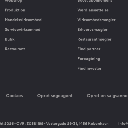
Webshop
Boost abonnement
Produktion
Værdiansættelse
Handelsvirksomhed
Virksomhedsmægler
Servicevirksomhed
Erhvervsmægler
Butik
Restaurantmægler
Restaurant
Find partner
Forpagtning
Find investor
Cookies
Opret søgeagent
Opret en salgsann
ht 2026 - CVR: 30581199 - Vestergade 29-31, 1456 København
info@