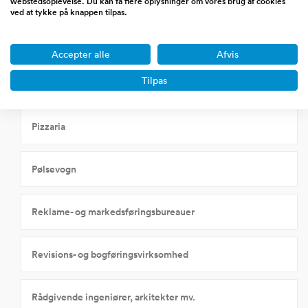
webstedsoplevelse. Du kan få flere oplysninger om vores brug af cookies
ved at tykke på knappen tilpas.
Hotel/restauration
Accepter alle
Afvis
Tilpas
HR og rekruttering
Pizzaria
Pølsevogn
Reklame- og markedsføringsbureauer
Revisions- og bogføringsvirksomhed
Rådgivende ingeniører, arkitekter mv.