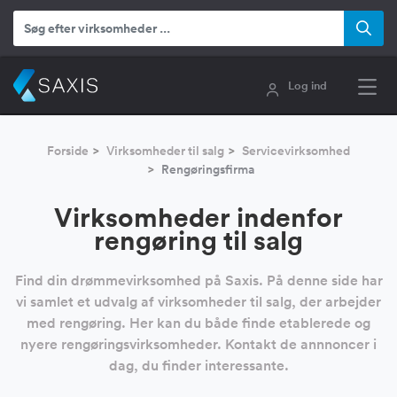
Log ind
Forside
Virksomheder til salg
Servicevirksomhed
Rengøringsfirma
Virksomheder indenfor
rengøring til salg
Find din drømmevirksomhed på Saxis. På denne side har
vi samlet et udvalg af virksomheder til salg, der arbejder
med rengøring. Her kan du både finde etablerede og
nyere rengøringsvirksomheder. Kontakt de annnoncer i
dag, du finder interessante.