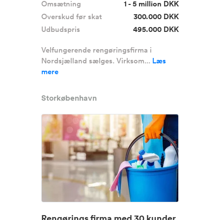
Omsætning
1 - 5 million DKK
Overskud før skat
300.000 DKK
Udbudspris
495.000 DKK
Velfungerende rengøringsfirma i
Nordsjælland sælges. Virksom...
Læs
mere
Storkøbenhavn
Rengørings firma med 30 kunder