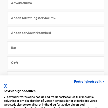
Advokatfirma
Anden forretningsservice mv.
Anden servicevirksomhed
Bar
Café
Design og arkitektur
Fortrolighedspolitik
Saxis bruger cookies
Finansiering/forsikring
Vi anvender vores egne cookies og tredjepartscookies til at indsamle
oplysninger om din aktivitet på vores hjemmeside for at forbedre vores
websted, vise personaliseret indhold og for at give dig en god
Forlystelser, kultur og sport