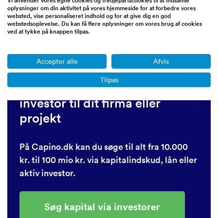
Vi anvender vores egne cookies og tredjepartscookies til at indsamle
oplysninger om din aktivitet på vores hjemmeside for at forbedre vores
websted, vise personaliseret indhold og for at give dig en god
Finansiering løbetid:
36 måneder
webstedsoplevelse. Du kan få flere oplysninger om vores brug af cookies
ved at tykke på knappen tilpas.
Finansiering renter:
7 %
Accepter alle
Afvis
Tilpas
Mangler du kapital, lån eller en
investor til dit firma eller
projekt
På Capino.dk kan du søge til alt fra 10.000
kr. til 100 mio kr. via kapitalindskud, lån eller
aktiv investor.
Søg kapital via investorer