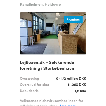
Kanalholmen, Hvidovre
Premium
LejBoxen.dk – Selvkørende
forretning i Storkøbenhavn
sælges
Omsætning
0 - 1/2 million DKK
Overskud før skat
-11.063 DKK
Udbudspris
1,2 mio
Velkørende nichevirksomhed inden for
udlejning af ferieudsty...
Læs mere