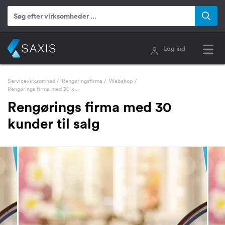
Log ind
Servicevirksomhed
/
Rengøringsfirma
/
Webshop
/
Rengørings firma med 30 k...
Rengørings firma med 30
kunder til salg