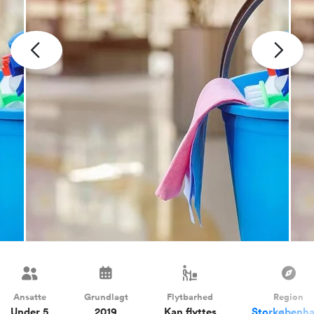
Ansatte
Grundlagt
Flytbarhed
Region
Under 5
2019
Kan flyttes
Storkøbenh