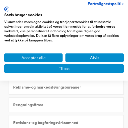
Fortrolighedspolitik
Saxis bruger cookies
Hotel/restauration
Vi anvender vores egne cookies og tredjepartscookies til at indsamle
oplysninger om din aktivitet på vores hjemmeside for at forbedre vores
websted, vise personaliseret indhold og for at give dig en god
HR og rekruttering
webstedsoplevelse. Du kan få flere oplysninger om vores brug af cookies
ved at tykke på knappen tilpas.
Pizzaria
Accepter alle
Afvis
Tilpas
Pølsevogn
Reklame- og markedsføringsbureauer
Rengøringsfirma
Revisions- og bogføringsvirksomhed