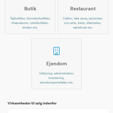
Butik
Restaurant
Tøjbutikker, blomsterbutikker,
Caféer, take away, pizzeriaer,
frisørsaloner, cykelbutikker,
a la carte, barer, diskoteker,
kiosker etc.
værtshuse etc.
Ejendom
Udlejning, administration,
investering,
ejendomsporteføljer etc.
Virksomheder til salg indenfor