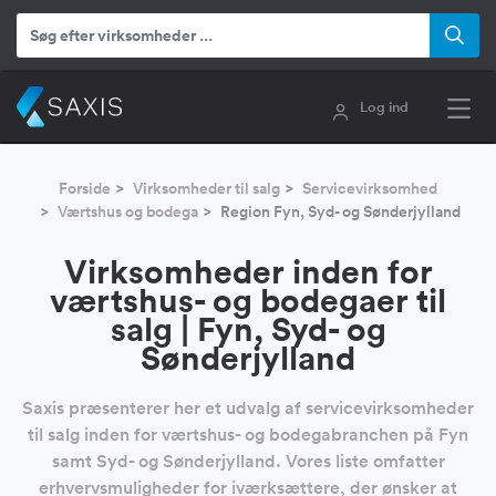
Log ind
Forside
Virksomheder til salg
Servicevirksomhed
Værtshus og bodega
Region Fyn, Syd- og Sønderjylland
Virksomheder inden for
værtshus- og bodegaer til
salg | Fyn, Syd- og
Sønderjylland
Saxis præsenterer her et udvalg af servicevirksomheder
til salg inden for værtshus- og bodegabranchen på Fyn
samt Syd- og Sønderjylland. Vores liste omfatter
erhvervsmuligheder for iværksættere, der ønsker at