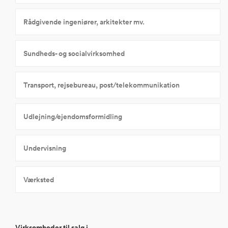
Rådgivende ingeniører, arkitekter mv.
Sundheds- og socialvirksomhed
Transport, rejsebureau, post/telekommunikation
Udlejning/ejendomsformidling
Undervisning
Værksted
Virksomheder til salg i