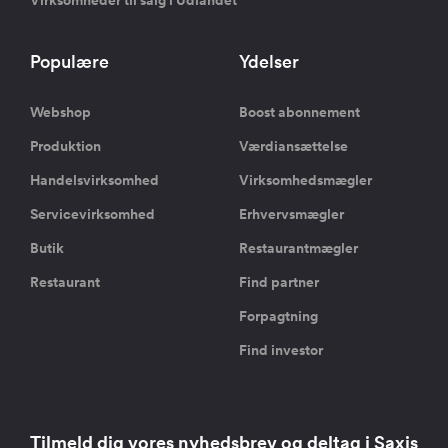
Virksomheder til salg i Udlandet
Populære
Ydelser
Webshop
Boost abonnement
Produktion
Værdiansættelse
Handelsvirksomhed
Virksomhedsmægler
Servicevirksomhed
Erhvervsmægler
Butik
Restaurantmægler
Restaurant
Find partner
Forpagtning
Find investor
Tilmeld dig vores nyhedsbrev og deltag i Saxis