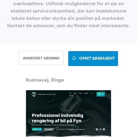
iværksættere. Udforsk mulighederne for at eje en
etableret servicevirksomhed, der kan imødekomme
lokale behov eller styrke din position på markedet.
Kontakt de annoncer, som du finder mest interessante.
AVANCERET SØGNING
OPRET SØGEAGENT
Rudmevej, Ringe