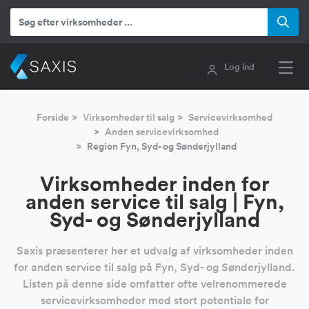
Log ind
Forside
Virksomheder til salg
Servicevirksomhed
Anden servicevirksomhed
Region Fyn, Syd- og Sønderjylland
Virksomheder inden for
anden service til salg | Fyn,
Syd- og Sønderjylland
Saxis præsenterer her et udvalg af virksomheder inden
for anden service til salg på Fyn, Syd- og Sønderjylland.
Listen på denne side omfatter ofte velrenommerede
servicevirksomheder med stort potentiale for