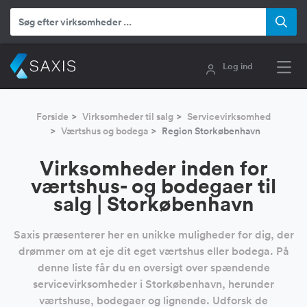
Log ind
Forside
Virksomheder til salg
Servicevirksomhed
Værtshus og bodega
Region Storkøbenhavn
Virksomheder inden for
værtshus- og bodegaer til
salg | Storkøbenhavn
Saxis præsenterer her en unikke muligheder for dig, der
drømmer om at eje dit eget værtshus eller bodega. På
denne liste får du en oversigt over spændende
servicevirksomheder i Storkøbenhavn, herunder
værtshuse, bodegaer og lignende. Udforsk de