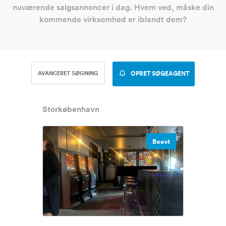
nuværende salgsannoncer i dag. Hvem ved, måske din
kommende virksomhed er iblandt dem?
AVANCERET SØGNING
OPRET SØGEAGENT
Storkøbenhavn
Boost