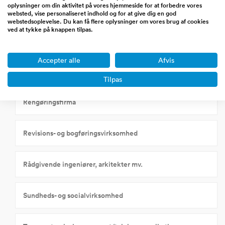
oplysninger om din aktivitet på vores hjemmeside for at forbedre vores
Pizzaria
websted, vise personaliseret indhold og for at give dig en god
webstedsoplevelse. Du kan få flere oplysninger om vores brug af cookies
ved at tykke på knappen tilpas.
Pølsevogn
Accepter alle
Afvis
Reklame- og markedsføringsbureauer
Tilpas
Rengøringsfirma
Revisions- og bogføringsvirksomhed
Rådgivende ingeniører, arkitekter mv.
Sundheds- og socialvirksomhed