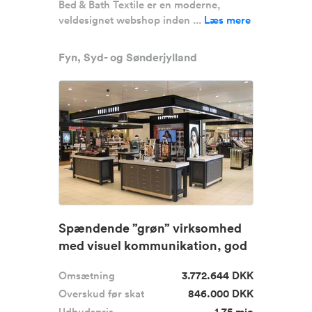
Bed & Bath Textile er en moderne,
veldesignet webshop inden ...
Læs mere
Fyn, Syd- og Sønderjylland
Spændende ”grøn” virksomhed
med visuel kommunikation, god
in...
Omsætning
3.772.644 DKK
Overskud før skat
846.000 DKK
Udbudspris
1,75 mio