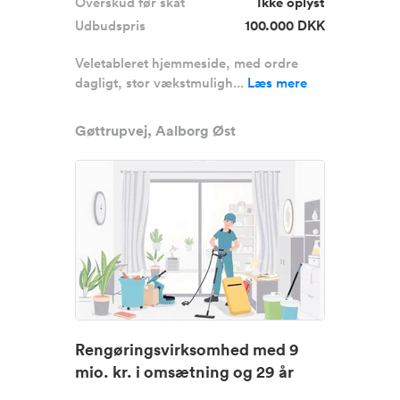
Overskud før skat
Ikke oplyst
Udbudspris
100.000 DKK
Veletableret hjemmeside, med ordre
dagligt, stor vækstmuligh...
Læs mere
Gøttrupvej, Aalborg Øst
Rengøringsvirksomhed med 9
mio. kr. i omsætning og 29 år
stæ...