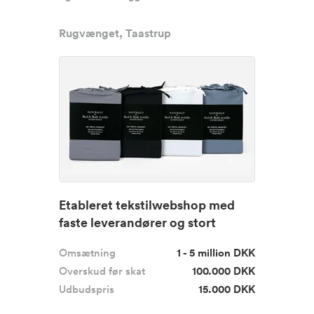
Rugvænget, Taastrup
Etableret tekstilwebshop med
faste leverandører og stort
væk...
Omsætning
1 - 5 million DKK
Overskud før skat
100.000 DKK
Udbudspris
15.000 DKK