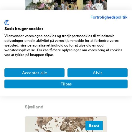
Fortrolighedspolitik
Saxis bruger cookies
Mobilbar koncept, inkl
Vi anvender vores egne cookies og tredjepartscookies til at indsamle
oplysninger om din aktivitet på vores hjemmeside for at forbedre vores
hjemmeside og varelager
websted, vise personaliseret indhold og for at give dig en god
webstedsoplevelse. Du kan få flere oplysninger om vores brug af cookies
(SOLGT)
ved at tykke på knappen tilpas.
Omsætning
0 - 1/2 million DKK
Overskud før skat
Ikke oplyst
Udbudspris
99.000 DKK
Accepter alle
Afvis
Tilpas
SKAL SÆLGES inden 1. Maj: Nedsat fra
149.000 til 99.000 DKK ...
Læs mere
Sjælland
Boost