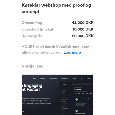
Køreklar webshop med proof og
concept
Omsætning
42.000 DKK
Overskud før skat
10.000 DKK
Udbudspris
20.000 DKK
AQURE er et dansk livsstilsbrand, som
tilbyder innovative kv...
Læs mere
Nordjylland