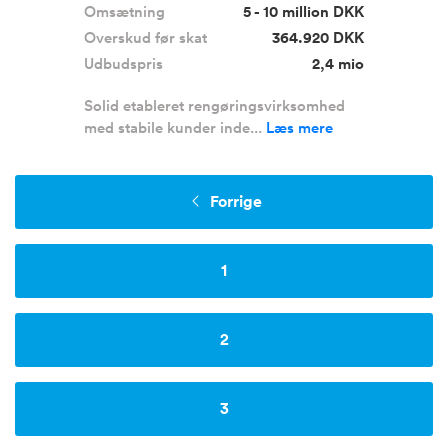
Omsætning
5 - 10 million DKK
Overskud før skat
364.920 DKK
Udbudspris
2,4 mio
Solid etableret rengøringsvirksomhed
med stabile kunder inde...
Læs mere
Forrige
1
2
3