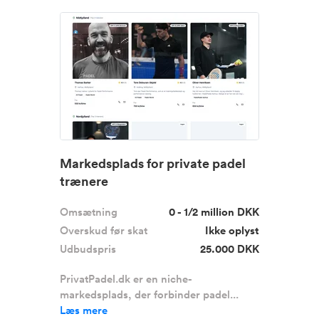
Markedsplads for private padel
trænere
Omsætning
0 - 1/2 million DKK
Overskud før skat
Ikke oplyst
Udbudspris
25.000 DKK
PrivatPadel.dk er en niche-
markedsplads, der forbinder padel...
Læs mere