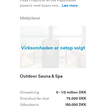
Pizza Propria er et lille napolitansk
pizzeria med byens ene...
Læs mere
Midtjylland
Virksomheden er netop solgt
Outdoor Sauna & Spa
Omsætning
0 - 1/2 million DKK
Overskud før skat
75.000 DKK
Udbudspris
150.000 DKK