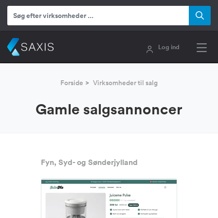
Log ind
Forside
Virksomheder til salg
Gamle salgsannoncer
Fyn, Syd- og Sønderjylland