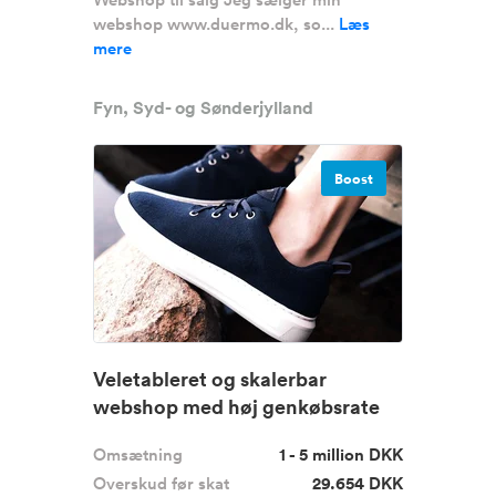
webshop www.duermo.dk, so...
Læs
mere
Fyn, Syd- og Sønderjylland
Boost
Veletableret og skalerbar
webshop med høj genkøbsrate
Omsætning
1 - 5 million DKK
Overskud før skat
29.654 DKK