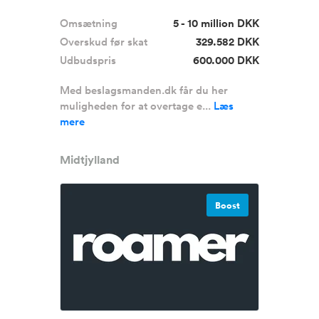
hardwa...
Omsætning
5 - 10 million DKK
Overskud før skat
329.582 DKK
Udbudspris
600.000 DKK
Med beslagsmanden.dk får du her
muligheden for at overtage e...
Læs
mere
Midtjylland
Boost