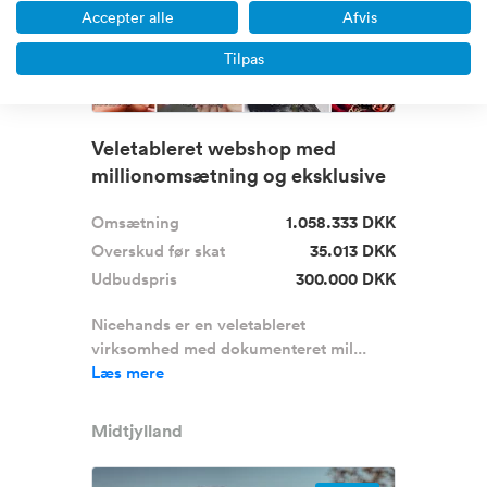
Accepter alle
Afvis
Tilpas
Veletableret webshop med
millionomsætning og eksklusive
leve...
Omsætning
1.058.333 DKK
Overskud før skat
35.013 DKK
Udbudspris
300.000 DKK
Nicehands er en veletableret
virksomhed med dokumenteret mil...
Læs mere
Midtjylland