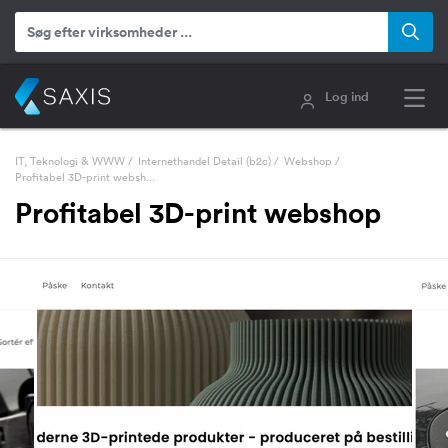
Log ind
IT, Teknologi & WWW
/
Internethandel Detail (b2c)
/
Webshop
/
Profitabel 3D-print websh...
Profitabel 3D-print webshop