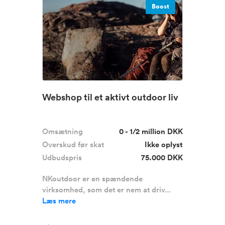
Boost
Webshop til et aktivt outdoor liv
Omsætning
0 - 1/2 million DKK
Overskud før skat
Ikke oplyst
Udbudspris
75.000 DKK
NKoutdoor er en spændende
virksomhed, som det er nem at driv...
Læs mere