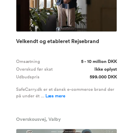
Velkendt og etableret Rejsebrand
Omsætning
5 - 10 million DKK
Overskud før skat
Ikke oplyst
Udbudspris
599.000 DKK
SafeCarry.dk er et dansk e-commerce brand der
på under ét ...
Læs mere
Overskousvej, Valby