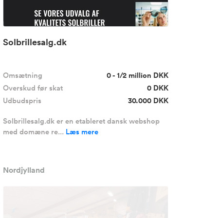
Solbrillesalg.dk
Omsætning
0 - 1/2 million DKK
Overskud før skat
0 DKK
Udbudspris
30.000 DKK
Solbrillesalg.dk er en etableret dansk webshop
med domæne re...
Læs mere
Nordjylland