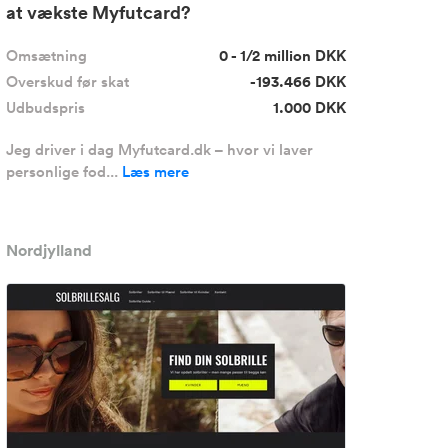
at vækste Myfutcard?
Omsætning
0 - 1/2 million DKK
Overskud før skat
-193.466 DKK
Udbudspris
1.000 DKK
Jeg driver i dag Myfutcard.dk – hvor vi laver
personlige fod...
Læs mere
Nordjylland