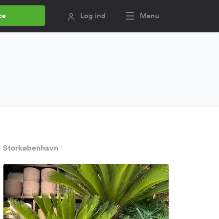
Log ind
Menu
ce
Storkøbenhavn