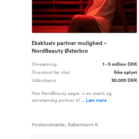
Eksklusiv partner mulighed –
NordBeauty Østerbro
Omsætning
1 - 5 million DKK
Overskud før skat
Ikke oplyst
Udbudspris
30.000 DKK
Hos NordBeauty søger vi en stærk og
selvstændig partner til ...
Læs mere
Hyskenstræde, København K