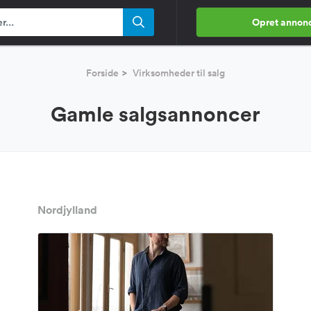
Opret annon
Forside
Virksomheder til salg
Gamle salgsannoncer
Nordjylland