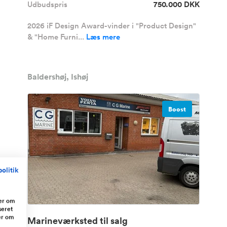
Udbudspris
750.000 DKK
2026 iF Design Award-vinder i "Product Design"
& "Home Furni...
Læs mere
Baldershøj, Ishøj
Boost
olitik
ger om
seret
er om
Marineværksted til salg