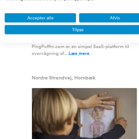
betalende kunder
Omsætning
0 - 1/2 million DKK
Accepter alle
Afvis
Overskud før skat
0 DKK
Tilpas
Udbudspris
121.000 DKK
PingPuffin.com er en simpel SaaS-platform til
overvågning af...
Læs mere
Nordre Strandvej, Hornbæk