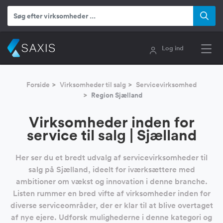
Log ind
Forside
Virksomheder til salg
Servicevirksomhed
Region Sjælland
Virksomheder inden for
service til salg | Sjælland
Her ser du et bredt udvalg af servicevirksomheder til
salg på Sjælland, ideelt for iværksættere med
ambitioner om vækst og innovation i denne branche.
Listen rummer en bred vifte af virksomheder inden for
diverse serviceområder, der er klar til at blive overtaget
af nye ejere. Udforsk mulighederne i denne kategori og