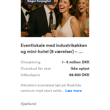
Søger forpagter
Eventlokale med industrikøkken
og mini-hotel (8 værelser) – ...
Omsætning
1 - 5 million DKK
Overskud før skat
Ikke oplyst
Udbudspris
49.500 DKK
Attraktivt eventsted tæt på Roskilde
centrum med stort selsk...
Læs mere
Sjælland