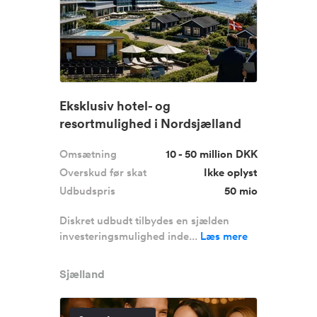
Eksklusiv hotel- og
resortmulighed i Nordsjælland
Omsætning
10 - 50 million DKK
Overskud før skat
Ikke oplyst
Udbudspris
50 mio
Diskret udbudt tilbydes en sjælden
investeringsmulighed inde...
Læs mere
Sjælland