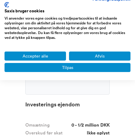
Skuffesag.dk skal være Danmarks
Saxis bruger cookies
største digitale boligplatfo...
Læs mere
Vi anvender vores egne cookies og tredjepartscookies til at indsamle
oplysninger om din aktivitet på vores hjemmeside for at forbedre vores
websted, vise personaliseret indhold og for at give dig en god
Sjælland
webstedsoplevelse. Du kan få flere oplysninger om vores brug af cookies
ved at tykke på knappen tilpas.
Accepter alle
Afvis
Tilpas
Ejendom
Investerings ejendom
Omsætning
0 - 1/2 million DKK
Overskud før skat
Ikke oplyst