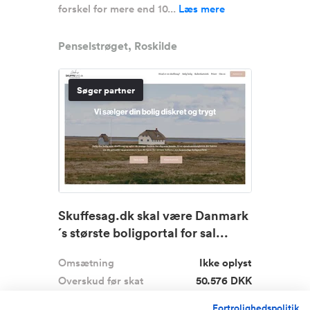
forskel for mere end 10...
Læs mere
Penselstrøget, Roskilde
Søger partner
Skuffesag.dk skal være Danmark
´s største boligportal for sal...
Omsætning
Ikke oplyst
Overskud før skat
50.576 DKK
Udbudspris
1.000 DKK
Fortrolighedspolitik