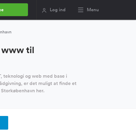
Log ind
Menu
ce
enhavn
 www til
IT, teknologi og web med base i
dgivning, er det muligt at finde et
i Storkøbenhavn her.