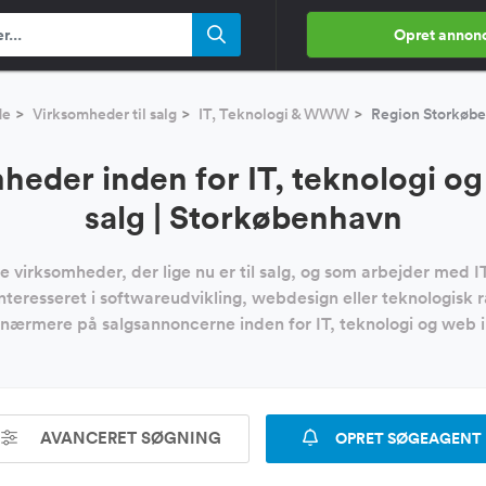
Opret annon
de
Virksomheder til salg
IT, Teknologi & WWW
Region Storkøb
heder inden for IT, teknologi og
salg | Storkøbenhavn
le virksomheder, der lige nu er til salg, og som arbejder med 
eresseret i softwareudvikling, webdesign eller teknologisk rå
 nærmere på salgsannoncerne inden for IT, teknologi og web 
AVANCERET SØGNING
OPRET SØGEAGENT