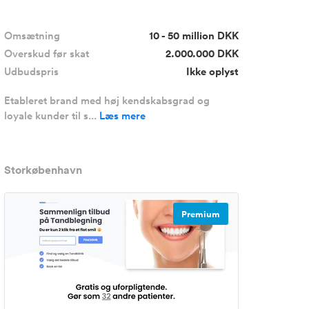
Omsætning
10 - 50 million DKK
Overskud før skat
2.000.000 DKK
Udbudspris
Ikke oplyst
Etableret brand med høj kendskabsgrad og
loyale kunder til s...
Læs mere
Storkøbenhavn
Premium