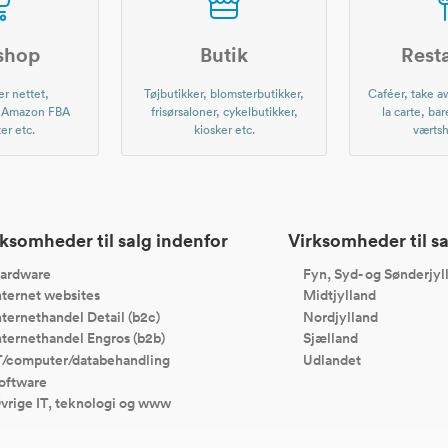
shop
Butik
Rest
r nettet,
Tøjbutikker, blomsterbutikker,
Caféer, take aw
, Amazon FBA
frisørsaloner, cykelbutikker,
la carte, bar
er etc.
kiosker etc.
værtsh
ksomheder til salg indenfor
Virksomheder til sa
ardware
Fyn, Syd- og Sønderjyl
nternet websites
Midtjylland
nternethandel Detail (b2c)
Nordjylland
nternethandel Engros (b2b)
Sjælland
T/computer/databehandling
Udlandet
oftware
vrige IT, teknologi og www