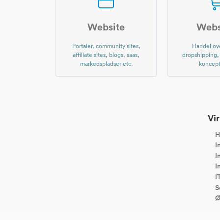
Website
Web
Portaler, community sites,
Handel ove
affiliate sites, blogs, saas,
dropshipping
markedspladser etc.
koncept
Vir
H
I
I
I
I
S
Ø