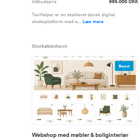
Udbudspris
995.000 DKK
TaxHelper er en etableret dansk digital
skatteplatform med e...
Læs mere
Storkøbenhavn
Boost
Webshop med møbler & boliginteriør