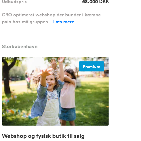
Udbudspris
68.000 DKK
CRO optimeret webshop der bunder i kæmpe
pain hos målgruppen...
Læs mere
Storkøbenhavn
Premium
Webshop og fysisk butik til salg