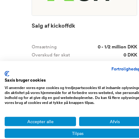
Salg af kickoffdk
Omsætning
0 - 1/2 million DKK
Overskud før skat
0 DKK
Udbudspris
30.000 DKK
Fortrolighedsp
I 2021 flyttede jeg til udlandet, og skulle starte
Saxis bruger cookies
forfra me...
Læs mere
Vi anvender vores egne cookies og tredjepartscookies til at indsamle oplysnin
din aktivitet på vores hjemmeside for at forbedre vores websted, vise personali
indhold og for at give dig en god webstedsoplevelse. Du kan få flere oplysning
vores brug af cookies ved at tykke på knappen tilpas.
Hessgade, Middelfart
Accepter alle
Afvis
Tilpas