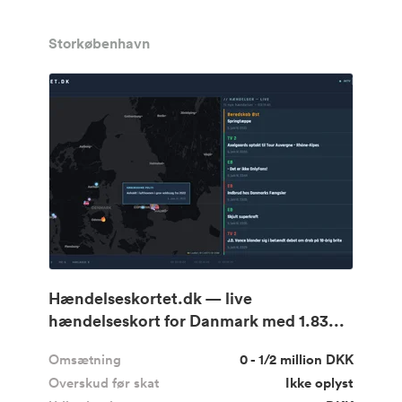
Storkøbenhavn
Hændelseskortet.dk — live
hændelseskort for Danmark med 1.83...
Omsætning
0 - 1/2 million DKK
Overskud før skat
Ikke oplyst