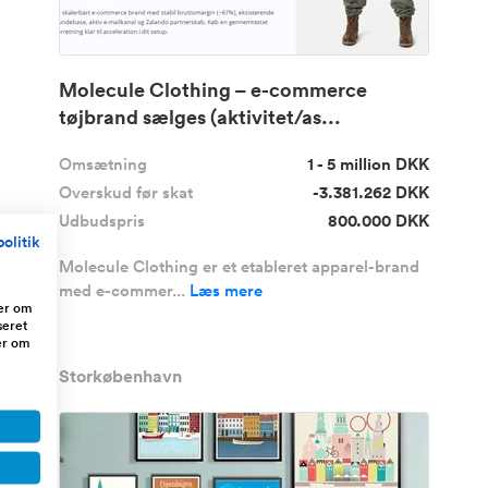
Molecule Clothing – e-commerce
tøjbrand sælges (aktivitet/as...
Omsætning
1 - 5 million DKK
Overskud før skat
-3.381.262 DKK
Udbudspris
800.000 DKK
olitik
Molecule Clothing er et etableret apparel-brand
med e-commer...
Læs mere
ger om
seret
er om
Storkøbenhavn