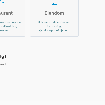
aurant
Ejendom
ay, pizzeriaer, a
Udlejning, administration,
er, diskoteker,
investering,
use etc.
ejendomsporteføljer etc.
lg i
land