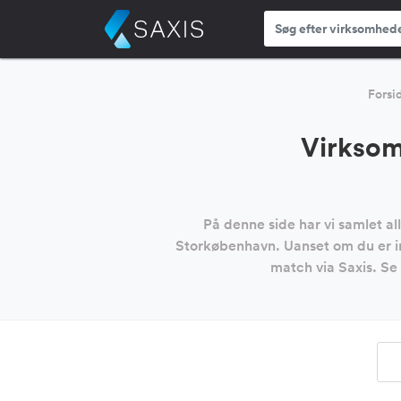
Forsi
Virksom
På denne side har vi samlet al
Storkøbenhavn. Uanset om du er int
match via Saxis. Se