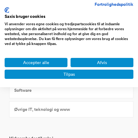
Fortrolighedspolitik
Internet websites
Saxis bruger cookies
Vi anvender vores egne cookies og tredjepartscookies til at indsamle
oplysninger om din aktivitet på vores hjemmeside for at forbedre vores
Internethandel Detail (b2c)
websted, vise personaliseret indhold og for at give dig en god
webstedsoplevelse. Du kan få flere oplysninger om vores brug af cookies
ved at tykke på knappen tilpas.
Internethandel Engros (b2b)
Accepter alle
Afvis
IT/computer/databehandling
Tilpas
Software
Øvrige IT, teknologi og www