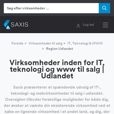
Log ind
Forside
Virksomheder til salg
IT, Teknologi & WWW
Region Udlandet
Virksomheder inden for IT,
teknologi og www til salg |
Udlandet
Saxis præsenterer et spændende udvalg af IT-,
teknologi- og webvirksomheder til salg i udlandet.
Oversigten tilbyder forskellige muligheder for både dig,
der ønsker at vækste din eksisterende virksomhed ved at
købe en lignende virksomhed i et andet land, og dig, der