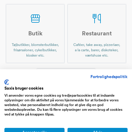
Butik
Restaurant
Tøjbutikker, blomsterbutikker,
Caféer, take away, pizzeriaer,
frisørsaloner, cykelbutikker,
a la carte, barer, diskoteker,
kiosker etc.
værtshuse etc.
Fortrolighedspolitik
Saxis bruger cookies
Vi anvender vores egne cookies og tredjepartscookies til at indsamle
Ejendom
oplysninger om din aktivitet på vores hjemmeside for at forbedre vores
websted, vise personaliseret indhold og for at give dig en god
Udlejning, administration,
webstedsoplevelse. Du kan få flere oplysninger om vores brug af cookies
ved at tykke på knappen tilpas.
investering,
ejendomsporteføljer etc.