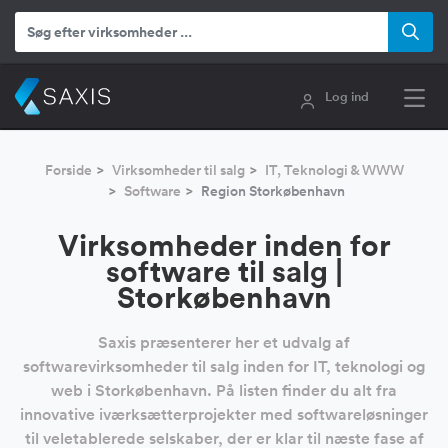
Log ind
Forside
Virksomheder til salg
IT, Teknologi & WWW
Software
Region Storkøbenhavn
Virksomheder inden for
software til salg |
Storkøbenhavn
Saxis præsenterer her et udvalg af
softwarevirksomheder til salg inden for IT, teknologi og
web i Storkøbenhavn. På listen finder du alt fra
innovative iværksætterprojekter med softwareløsninger
til veletablerede selskaber, der er klar til næste fase af