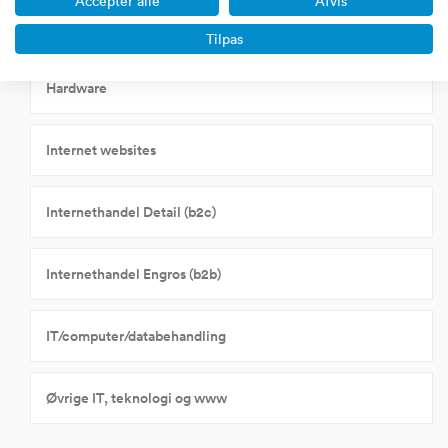
Accepter alle
Afvis
Tilpas
Virksomheder til salg indenfor
Hardware
Internet websites
Internethandel Detail (b2c)
Internethandel Engros (b2b)
IT/computer/databehandling
Øvrige IT, teknologi og www