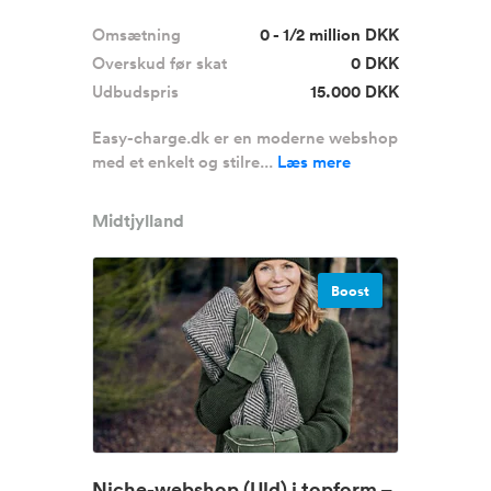
produkter
Omsætning
0 - 1/2 million DKK
Overskud før skat
0 DKK
Udbudspris
15.000 DKK
Easy-charge.dk er en moderne webshop
med et enkelt og stilre...
Læs mere
Midtjylland
Boost
Niche-webshop (Uld) i topform –