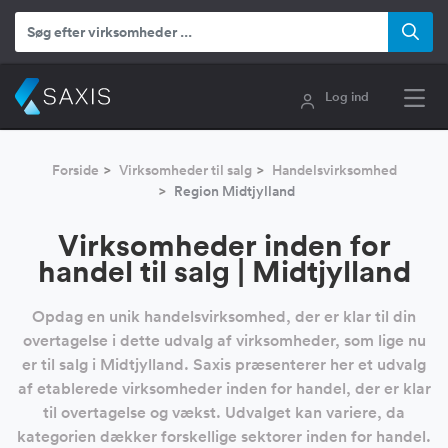
Log ind
Forside
Virksomheder til salg
Handelsvirksomhed
Region Midtjylland
Virksomheder inden for
handel til salg | Midtjylland
Opdag en unik handelsvirksomhed, der er klar til din
overtagelse i dette udvalg af virksomheder, som lige nu
er til salg i Midtjylland. Saxis præsenterer her et udvalg
af etablerede virksomheder inden for handel, der er klar
til overtagelse og vækst. Udvalget kan variere, da
kategorien dækker forskellige sektorer inden for handel.