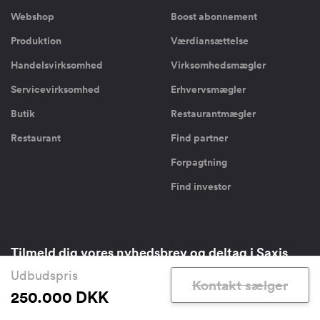
Webshop
Boost abonnement
Produktion
Værdiansættelse
Handelsvirksomhed
Virksomhedsmægler
Servicevirksomhed
Erhvervsmægler
Butik
Restaurantmægler
Restaurant
Find partner
Forpagtning
Find investor
Tilmeld dig vores nyhedsbrev og deltag i Saxis
udvikling
Udbudspris
Kontakt sælger
250.000 DKK