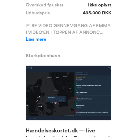
Overskud før skat
Ikke oplyst
Udbudspris
495.000 DKK
🚨 SE VIDEO GENNEMGANG AF EMMA
I VIDEO'EN I TOPPEN AF ANNONC...
Læs mere
Storkøbenhavn
Hændelseskortet.dk — live