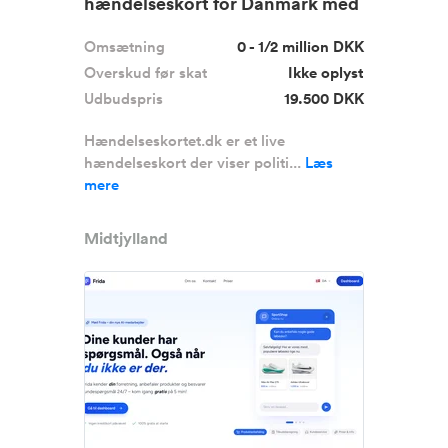
hændelseskort for Danmark med
1.83...
Omsætning
0 - 1/2 million DKK
Overskud før skat
Ikke oplyst
Udbudspris
19.500 DKK
Hændelseskortet.dk er et live
hændelseskort der viser politi...
Læs
mere
Midtjylland