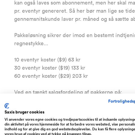
kan også laves som abonnement, men her skal ma
pr. eventyr genereret. Så her bør man lige se ti
gennemsnitskunde laver pr. måned og så sætte a
Pakkeløsning sikrer der imod en bestemt indtjening
regnestykke...
10 eventyr koster ($9) 63 kr
30 eventyr koster ($19) 133 kr
60 eventyr koster ($29) 203 kr
Ved en tænkt salgsfordeling af pakkerne på:
Fortrolighedsp
10 eventyr (35%)
Saxis bruger cookies
30 eventyr (55%)
Vi anvender vores egne cookies og tredjepartscookies til at indsamle oplysnin
60 eventyr (10%)
din aktivitet på vores hjemmeside for at forbedre vores websted, vise personali
indhold og for at give dig en god webstedsoplevelse. Du kan få flere oplysning
vores brug af cookies ved at tykke på knappen tilpas.