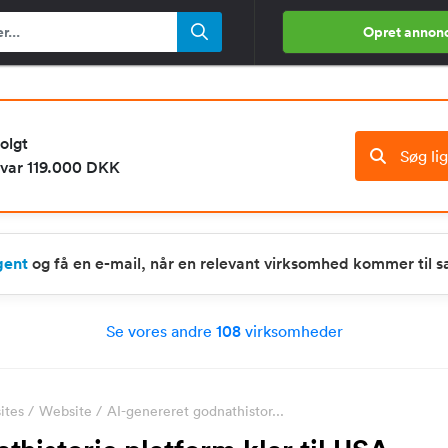
Opret annon
olgt
Søg li
 var 119.000 DKK
gent
og få en e-mail, når en relevant virksomhed kommer til s
Se vores andre
108
virksomheder
ites
/
Website
/
AI-genereret godnathistor...