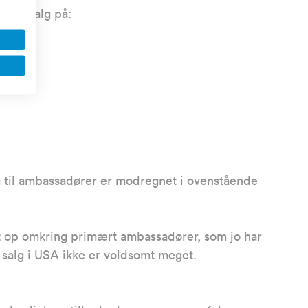
sadør* salg på:
ng til ambassadører er modregnet i ovenstående
t op omkring primært ambassadører, som jo har
e salg i USA ikke er voldsomt meget.