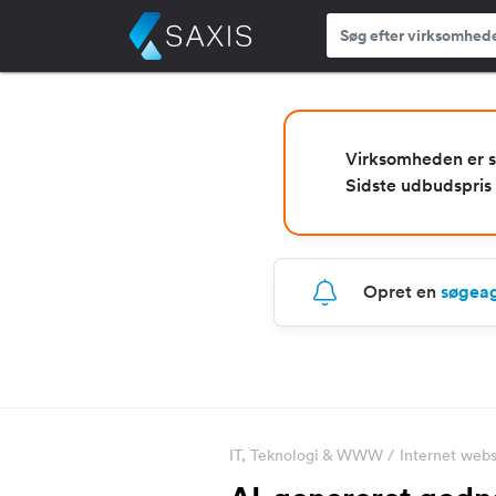
Virksomheden er s
Sidste udbudspris
Opret en
søgea
IT, Teknologi & WWW
/
Internet webs