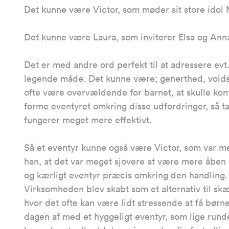
Det kunne være Victor, som møder sit store ido
Det kunne være Laura, som inviterer Elsa og An
Det er med andre ord perfekt til at adressere evt
legende måde. Det kunne være; generthed, voldso
ofte være overvældende for barnet, at skulle ko
forme eventyret omkring disse udfordringer, så ta
fungerer meget mere effektivt.
Så et eventyr kunne også være Victor, som var 
han, at det var meget sjovere at være mere åbe
og kærligt eventyr præcis omkring den handli
Virksomheden blev skabt som et alternativ til skæ
hvor det ofte kan være lidt stressende at få børne
dagen af med et hyggeligt eventyr, som lige run