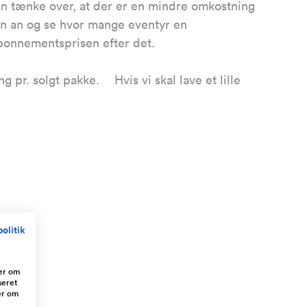
n tænke over, at der er en mindre omkostning
den an og se hvor mange eventyr en
bonnementsprisen efter det.
 pr. solgt pakke. Hvis vi skal lave et lille
olitik
ger om
seret
er om