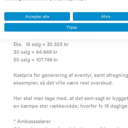
Samt en fordeling mellem "eget salg" og ambas
Eget salg (30%)
Accepter alle
Afvis
Ambassadør salg (70%)
Tilpas
Så vil daglige salg generere flg. pr. måned:
Eks. 15 salg = 32.325 kr
30 salg = 64.649 kr
50 salg = 107.749 kr
Kostpris for generering af eventyr, samt afregni
eksempler, så det ville være reel overskud.
Her skal man tage med, at det som sagt er bygge
en kæmpe stor rækkevidde, hvorfor fx 15 daglig
* Ambassadører