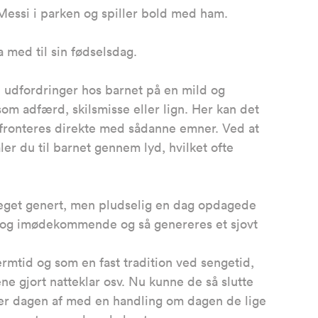
l Messi i parken og spiller bold med ham.
na med til sin fødselsdag.
. udfordringer hos barnet på en mild og
m adfærd, skilsmisse eller lign. Her kan det
nfronteres direkte med sådanne emner. Ved at
ler du til barnet gennem lyd, hvilket ofte
meget genert, men pludselig en dag opdagede
n og imødekommende og så genereres et sjovt
ng.
rmtid og som en fast tradition ved sengetid,
ne gjort natteklar osv. Nu kunne de så slutte
der dagen af med en handling om dagen de lige