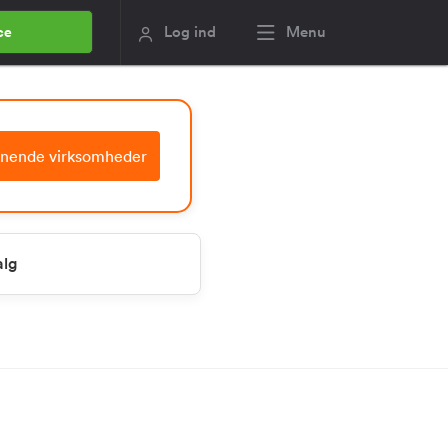
Log ind
Menu
ce
gnende virksomheder
alg