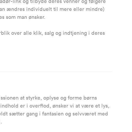
dør-link og tilbyde deres venner og følgere
kan ændres individuelt til mere eller mindre)
ndres som man ønsker.
ik over alle klik, salg og indtjening i deres
.
issionen at styrke, oplyse og forme børns
indhold er i overflod, ønsker vi at være et lys,
ldt sætter gang i fantasien og selvværet med
til.