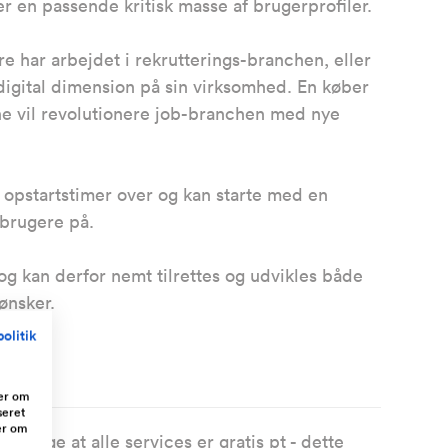
der en passende kritisk masse af brugerprofiler.
re har arbejdet i rekrutterings-branchen, eller
digital dimension på sin virksomhed. En køber
e vil revolutionere job-branchen med nye
opstartstimer over og kan starte med en
 brugere på.
g kan derfor nemt tilrettes og udvikles både
ønsker.
olitik
ger om
seret
er om
l sige at alle services er gratis pt - dette