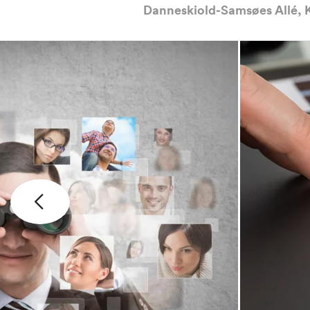
Danneskiold-Samsøes Allé,