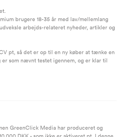
et.
emium brugere 18-35 år med lav/mellemlang
 udveksle arbejds-relateret nyheder, artikler og
CV pt, så det er op til en ny køber at tænke en
 er som nævnt testet igennem, og er klar til
 men GreenClick Media har produceret og
.10.000 DKK - som ikke er aktiveret pt. I denne