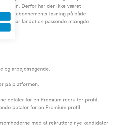
perioden. Derfor har der ikke været
Premium abonnements-løsning på både
 når vi har landet en passende mængde
re og arbejdssøgende.
er på platformen.
 betaler for en Premium recruiter profil.
nde betaler for en Premium profil.
irksomhederne med at rekruttere nye kandidater