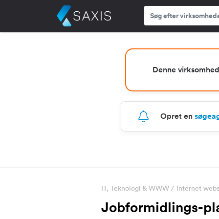
Denne virksomhed e
Opret en
søgea
IT, Teknologi & WWW
/
Internet webs
Jobformidlings-pla