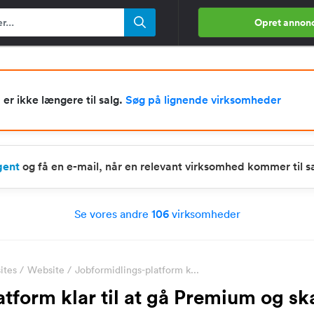
Opret annon
r ikke længere til salg.
Søg på lignende virksomheder
gent
og få en e-mail, når en relevant virksomhed kommer til s
Se vores andre
106
virksomheder
ites
/
Website
/
Jobformidlings-platform k...
tform klar til at gå Premium og sk