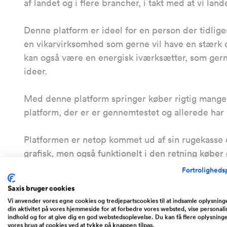
af landet og i flere brancher, i takt med at vi lan
Denne platform er ideel for en person der tidlige
en vikarvirksomhed som gerne vil have en stærk 
kan også være en energisk iværksætter, som gern
ideer.
Med denne platform springer køber rigtig mange 
platform, der er er gennemtestet og allerede har
Platformen er netop kommet ud af sin rugekasse o
grafisk, men også funktionelt i den retning køber 
Fortrolighedsp
Saxis bruger cookies
Økonomiske nøgletal
Vi anvender vores egne cookies og tredjepartscookies til at indsamle oplysnin
din aktivitet på vores hjemmeside for at forbedre vores websted, vise personali
indhold og for at give dig en god webstedsoplevelse. Du kan få flere oplysning
miniCV har indtil videre kørt 100% Freemium, det vi
vores brug af cookies ved at tykke på knappen tilpas.