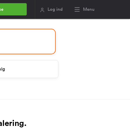
Log ind
Menu
ce
alg
alering.