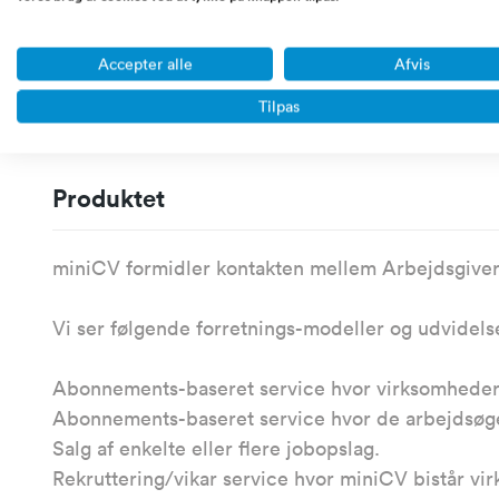
udelukkende for at lande brugere her i opstarts-
omsætning. Vores tanke har været at koble en 
Accepter alle
Afvis
arbejdsøgende profiler og virksomheds-profiler,
Tilpas
brugerprofiler.
Produktet
miniCV formidler kontakten mellem Arbejdsgive
Vi ser følgende forretnings-modeller og udvidels
Abonnements-baseret service hvor virksomhederne
Abonnements-baseret service hvor de arbejdsøge
Salg af enkelte eller flere jobopslag.
Rekruttering/vikar service hvor miniCV bistår v