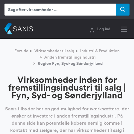
Log ind
Forside
Virksomheder til salg
Industri & Produktion
Anden fremstillingsindustri
Region Fyn, Syd- og Sønderjylland
Virksomheder inden for
fremstillingsindustri til salg |
Fyn, Syd- og Sønderjylland
Saxis tilbyder her en god mulighed for iværksættere, der
ønsker at investere i anden fremstillingsindustri. På
denne side kan potentielle købere nemlig komme i
kontakt med sælgere, der har virksomheder til salg i