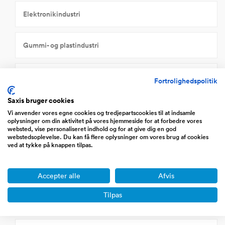
Elektronikindustri
Gummi- og plastindustri
Jern- og metalindustri
Fortrolighedspolitik
Saxis bruger cookies
Landbrug, fiskeri og råvareudvinding
Vi anvender vores egne cookies og tredjepartscookies til at indsamle
oplysninger om din aktivitet på vores hjemmeside for at forbedre vores
websted, vise personaliseret indhold og for at give dig en god
webstedsoplevelse. Du kan få flere oplysninger om vores brug af cookies
Levnedsmiddelindustri
ved at tykke på knappen tilpas.
Maskinindustri
Accepter alle
Afvis
Tilpas
Mineralolie- og kemisk industri