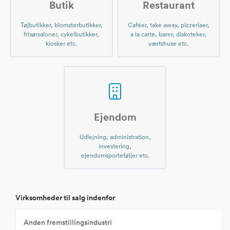
Butik
Restaurant
Tøjbutikker, blomsterbutikker,
Caféer, take away, pizzeriaer,
frisørsaloner, cykelbutikker,
a la carte, barer, diskoteker,
kiosker etc.
værtshuse etc.
Ejendom
Udlejning, administration,
investering,
ejendomsporteføljer etc.
Virksomheder til salg indenfor
Anden fremstillingsindustri