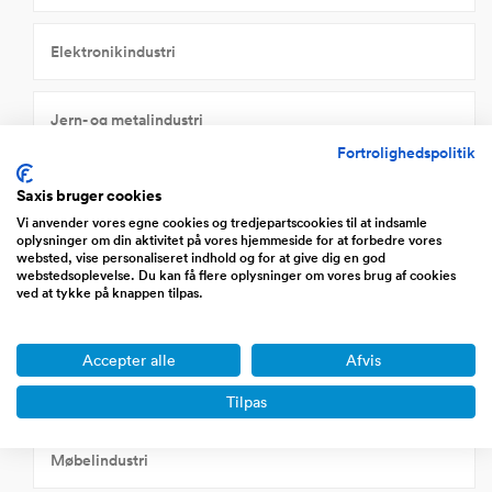
Elektronikindustri
Jern- og metalindustri
Fortrolighedspolitik
Landbrug, fiskeri og råvareudvinding
Saxis bruger cookies
Vi anvender vores egne cookies og tredjepartscookies til at indsamle
oplysninger om din aktivitet på vores hjemmeside for at forbedre vores
Levnedsmiddelindustri
websted, vise personaliseret indhold og for at give dig en god
webstedsoplevelse. Du kan få flere oplysninger om vores brug af cookies
ved at tykke på knappen tilpas.
Maskinindustri
Accepter alle
Afvis
Mineralolie- og kemisk industri
Tilpas
Møbelindustri