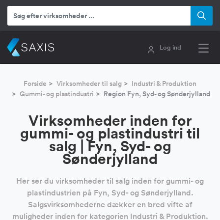
Log ind
Forside
Virksomheder til salg
Industri & Produktion
Gummi- og plastindustri
Region Fyn, Syd- og Sønderjylland
Virksomheder inden for
gummi- og plastindustri til
salg | Fyn, Syd- og
Sønderjylland
Her ser du virksomheder til salg inden for gummi- og
plastindustrien på Fyn, Syd- og Sønderjylland.
Salgsvirksomhederne dækker en bred vifte af
muligheder inden for kategorien Industri & Produktion.