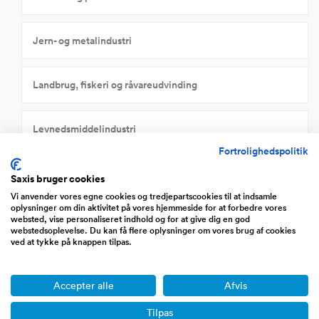
Jern- og metalindustri
Landbrug, fiskeri og råvareudvinding
Levnedsmiddelindustri
Fortrolighedspolitik
Maskinindustri
Saxis bruger cookies
Vi anvender vores egne cookies og tredjepartscookies til at indsamle
oplysninger om din aktivitet på vores hjemmeside for at forbedre vores
Mineralolie- og kemisk industri
websted, vise personaliseret indhold og for at give dig en god
webstedsoplevelse. Du kan få flere oplysninger om vores brug af cookies
ved at tykke på knappen tilpas.
Møbelindustri
Accepter alle
Afvis
Sten-, ler- og glasindustri
Tilpas