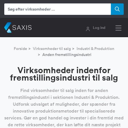
Log ind
Forside
Virksomheder til salg
Industri & Produktion
Anden fremstillingsindustri
Virksomheder indenfor
fremstillingsindustri til salg
Find virksomheder til salg inden for anden
fremstillingsindustri i sektionen Industri & Produktion.
Udforsk udvalget af muligheder, der spænder fra
innovative produktionsmetoder til specialiserede
services. Gør en god handel og invester i din fremtid med
de rette virksomheder, der kan løfte dit næste projekt