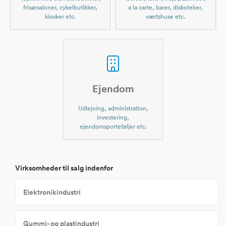
frisørsaloner, cykelbutikker,
a la carte, barer, diskoteker,
kiosker etc.
værtshuse etc.
Ejendom
Udlejning, administration,
investering,
ejendomsporteføljer etc.
Virksomheder til salg indenfor
Elektronikindustri
Gummi- og plastindustri