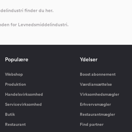
elindustri finder du her.
inden for Levnedsmiddelindustri.
Populære
Ydelser
Webshop
Boost abonnement
Produktion
Værdiansættelse
Handelsvirksomhed
Virksomhedsmægler
Servicevirksomhed
Erhvervsmægler
Butik
Restaurantmægler
Restaurant
Find partner