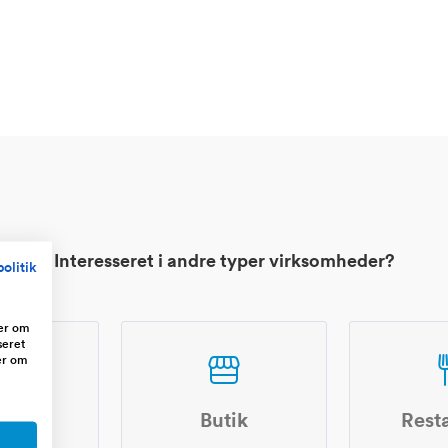
Interesseret i andre typer virksomheder?
olitik
ger om
seret
er om
shop
Butik
Rest