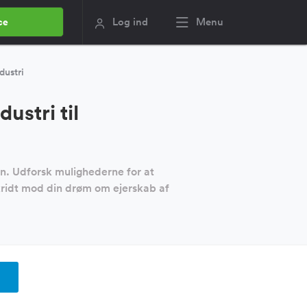
Log ind
Menu
ce
ustri
stri til
on. Udforsk mulighederne for at
skridt mod din drøm om ejerskab af