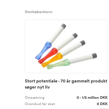
Storkøbenhavn
Stort potentiale - 70 år gammelt produkt
søger nyt liv
Omsætning
0 - 1/2 million DKK
Overskud før skat
0 DKK