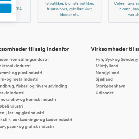
r nettet,
Tøjbutikker, blomsterbutikker,
Caféer, take aw
, Amazon FBA
frisørsaloner, cykelbutikker,
la carte, bar
er etc.
kiosker etc.
værtsh
ksomheder til salg indenfor
Virksomheder til sa
den fremstillingsindustri
Fyn, Syd- og Sønderjy
ektronikindustri
Midtjylland
mmi- og plastindustri
Nordjylland
rn- og metalindustri
Sjælland
ndbrug, fiskeri og råvareudvinding
Storkøbenhavn
skinindustri
Udlandet
neralolie- og kemisk industri
belindustri
en-, ler- og glasindustri
kstil-, beklædnings- og læderindustri
æ-, papir- og grafisk industri