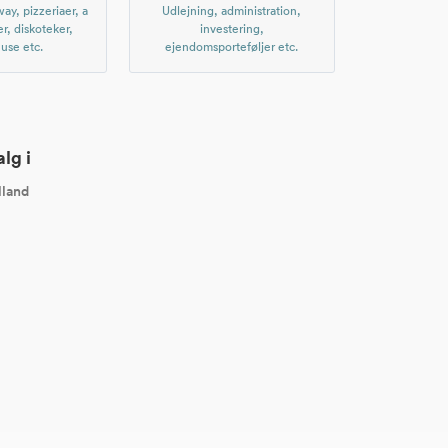
ay, pizzeriaer, a
Udlejning, administration,
er, diskoteker,
investering,
use etc.
ejendomsporteføljer etc.
lg i
lland