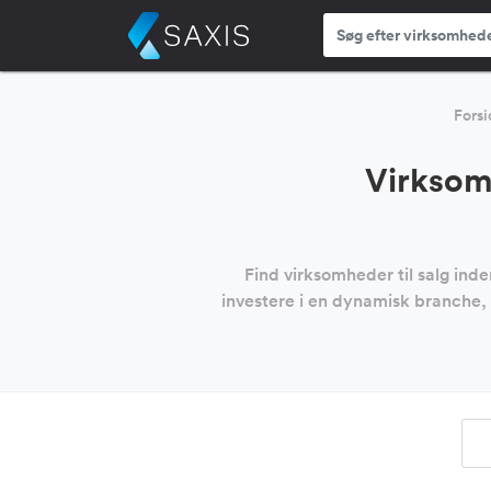
Forsi
Virksom
Find virksomheder til salg ind
investere i en dynamisk branche, 