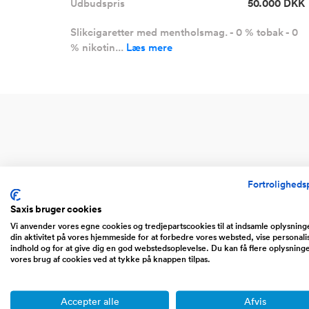
Udbudspris
50.000 DKK
Slikcigaretter med mentholsmag. - 0 % tobak - 0
% nikotin...
Læs mere
Fortrolighedsp
Saxis bruger cookies
Vi anvender vores egne cookies og tredjepartscookies til at indsamle oplysnin
din aktivitet på vores hjemmeside for at forbedre vores websted, vise personali
indhold og for at give dig en god webstedsoplevelse. Du kan få flere oplysning
vores brug af cookies ved at tykke på knappen tilpas.
Website
Web
Accepter alle
Afvis