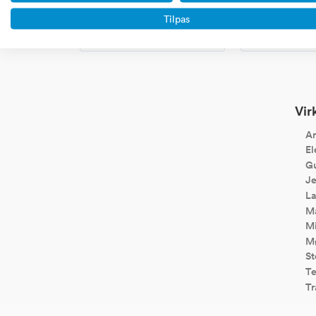
Portaler, community sites,
Handel ove
Tilpas
affiliate sites, blogs, saas,
dropshipping
markedspladser etc.
koncept
Vir
An
El
Gu
Je
La
Ma
Mi
Mø
St
Te
Tr