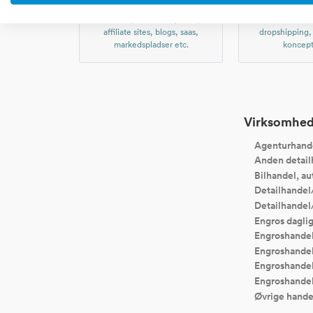
Portaler, community sites,
Handel ove
affiliate sites, blogs, saas,
dropshipping
markedspladser etc.
koncept
Virksomhede
Agenturhand
Anden detailh
Bilhandel, au
Detailhandel
Detailhandel
Engros dagli
Engroshandel 
Engroshandel
Engroshandel
Engroshandel 
Øvrige hande