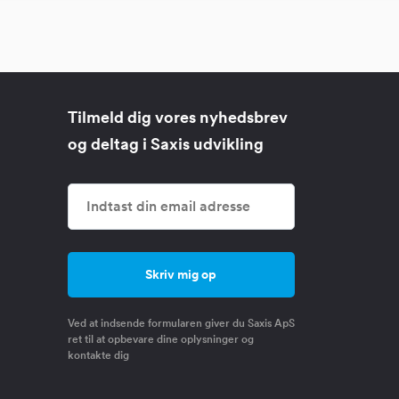
Tilmeld dig vores nyhedsbrev
og deltag i Saxis udvikling
Ved at indsende formularen giver du Saxis ApS
ret til at opbevare dine oplysninger og
kontakte dig