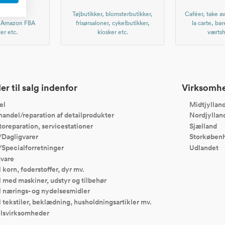
r nettet,
Tøjbutikker, blomsterbutikker,
Caféer, take aw
, Amazon FBA
frisørsaloner, cykelbutikker,
la carte, bar
er etc.
kiosker etc.
værtsh
r til salg indenfor
Virksomhed
el
Midtjyllan
andel/reparation af detailprodukter
Nordjyllan
toreparation, servicestationer
Sjælland
/Dagligvarer
Storkøben
/Specialforretninger
Udlandet
gvare
korn, foderstoffer, dyr mv.
 med maskiner, udstyr og tilbehør
 nærings- og nydelsesmidler
tekstiler, beklædning, husholdningsartikler mv.
lsvirksomheder