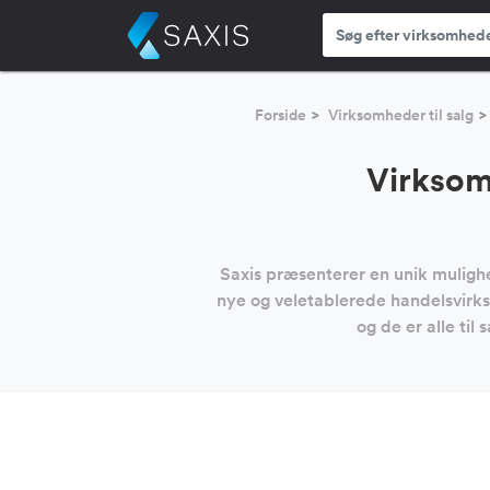
Forside
Virksomheder til salg
Virksom
Saxis præsenterer en unik mulighe
nye og veletablerede handelsvirk
og de er alle til