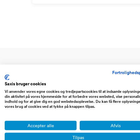
Fortrolighedsp
Saxis bruger cookies
Vi anvender vores egne cookies og tredjepartscookies til at indsamle oplysnin
din aktivitet på vores hjemmeside for at forbedre vores websted, vise personali
indhold og for at give dig en god webstedsoplevelse. Du kan få flere oplysning
vores brug af cookies ved at tykke på knappen tilpas.
Accepter alle
Afvis
Website
Web
Tilpas