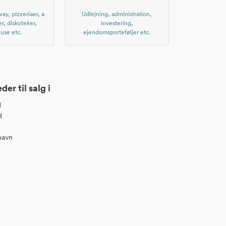
ay, pizzeriaer, a
Udlejning, administration,
er, diskoteker,
investering,
use etc.
ejendomsporteføljer etc.
er til salg i
d
d
havn