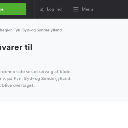
Log ind
Menu
ce
Region Fyn, Syd- og Sønderjylland
arer til
d
å denne side ses et udvalg af både
v. på Fyn, Syd- og Sønderjylland,
t blive overtaget.