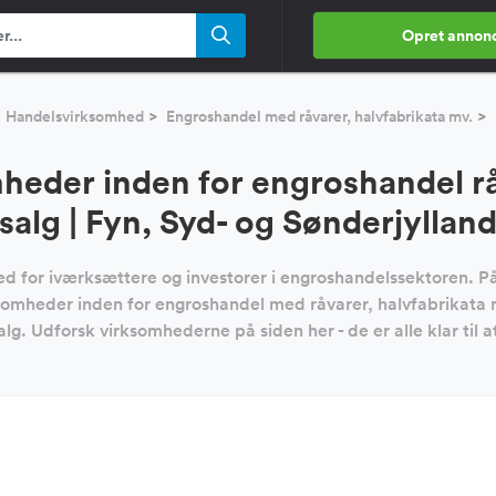
Opret annon
Handelsvirksomhed
Engroshandel med råvarer, halvfabrikata mv.
heder inden for engroshandel råv
salg | Fyn, Syd- og Sønderjyllan
d for iværksættere og investorer i engroshandelssektoren. P
somheder inden for engroshandel med råvarer, halvfabrikata m
 salg. Udforsk virksomhederne på siden her - de er alle klar til a