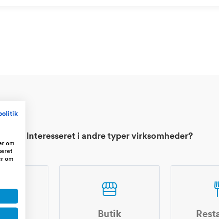
olitik
Interesseret i andre typer virksomheder?
ger om
seret
er om
shop
Butik
Rest