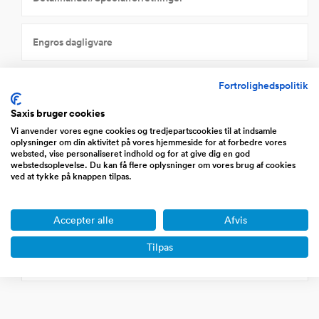
Engros dagligvare
Fortrolighedspolitik
Engroshandel korn, foderstoffer, dyr mv.
Saxis bruger cookies
Engroshandel med maskiner, udstyr og tilbehør
Vi anvender vores egne cookies og tredjepartscookies til at indsamle
oplysninger om din aktivitet på vores hjemmeside for at forbedre vores
websted, vise personaliseret indhold og for at give dig en god
webstedsoplevelse. Du kan få flere oplysninger om vores brug af cookies
Engroshandel nærings- og nydelsesmidler
ved at tykke på knappen tilpas.
Engroshandel tekstiler, beklædning, husholdningsartikler mv.
Accepter alle
Afvis
Tilpas
Øvrige handelsvirksomheder