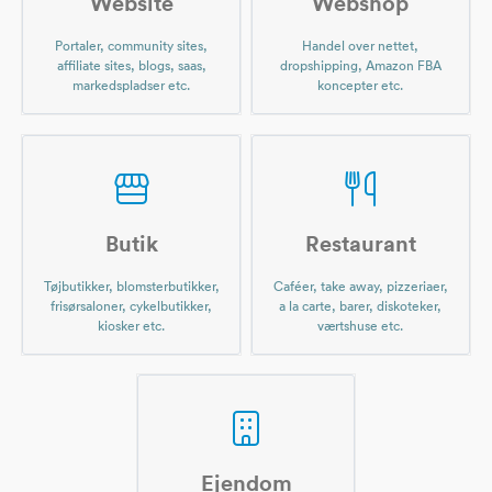
Website
Webshop
Portaler, community sites,
Handel over nettet,
affiliate sites, blogs, saas,
dropshipping, Amazon FBA
markedspladser etc.
koncepter etc.
Butik
Restaurant
Tøjbutikker, blomsterbutikker,
Caféer, take away, pizzeriaer,
frisørsaloner, cykelbutikker,
a la carte, barer, diskoteker,
kiosker etc.
værtshuse etc.
Ejendom