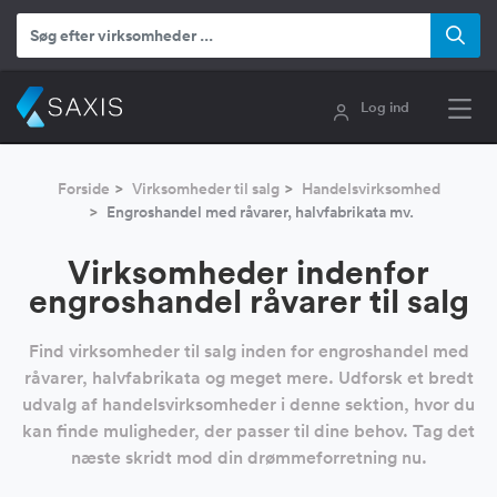
Log ind
Forside
Virksomheder til salg
Handelsvirksomhed
Engroshandel med råvarer, halvfabrikata mv.
Virksomheder indenfor
engroshandel råvarer til salg
Find virksomheder til salg inden for engroshandel med
råvarer, halvfabrikata og meget mere. Udforsk et bredt
udvalg af handelsvirksomheder i denne sektion, hvor du
kan finde muligheder, der passer til dine behov. Tag det
næste skridt mod din drømmeforretning nu.