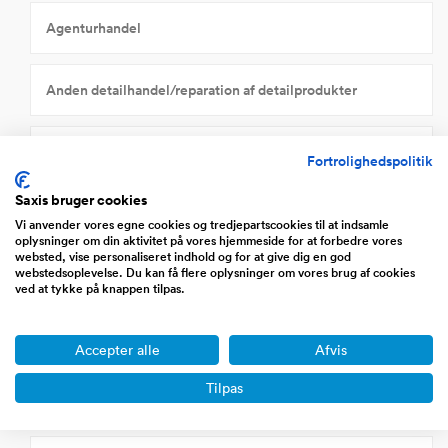
Agenturhandel
Anden detailhandel/reparation af detailprodukter
Bilhandel, autoreparation, servicestationer
Fortrolighedspolitik
Saxis bruger cookies
Detailhandel/Dagligvarer
Vi anvender vores egne cookies og tredjepartscookies til at indsamle
oplysninger om din aktivitet på vores hjemmeside for at forbedre vores
websted, vise personaliseret indhold og for at give dig en god
webstedsoplevelse. Du kan få flere oplysninger om vores brug af cookies
Detailhandel/Specialforretninger
ved at tykke på knappen tilpas.
Engros dagligvare
Accepter alle
Afvis
Tilpas
Engroshandel korn, foderstoffer, dyr mv.