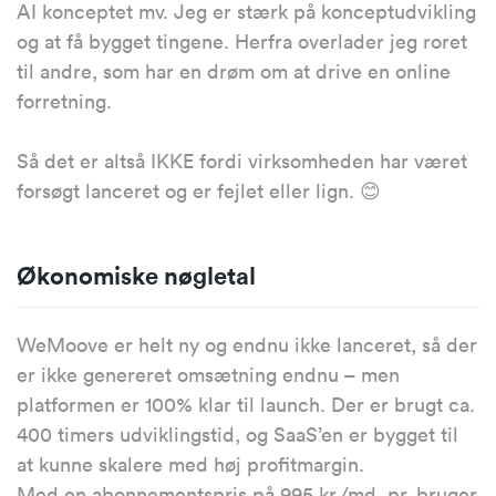
AI konceptet mv. Jeg er stærk på konceptudvikling
og at få bygget tingene. Herfra overlader jeg roret
til andre, som har en drøm om at drive en online
forretning.
Så det er altså IKKE fordi virksomheden har været
forsøgt lanceret og er fejlet eller lign. 😊
Økonomiske nøgletal
WeMoove er helt ny og endnu ikke lanceret, så der
er ikke genereret omsætning endnu – men
platformen er 100% klar til launch. Der er brugt ca.
400 timers udviklingstid, og SaaS’en er bygget til
at kunne skalere med høj profitmargin.
Med en abonnementspris på 995 kr./md. pr. bruger