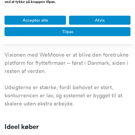
ved at tykke på knappen tilpas.
skaleres hurtigt og risikofrit – både i Danmark og
internationalt.
Accepter alle
Afvis
Tilpas
Vision
Visionen med WeMoove er at blive den foretrukne
platform for flyttefirmaer – først i Danmark, siden i
resten af verden.
Udsigterne er stærke, fordi behovet er stort,
konkurrencen er lav, og systemet er bygget til at
skalere uden ekstra arbejde.
Ideel køber