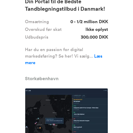
Din Portal til de Bedste
Tandblegningstilbud i Danmark!
Omsætning
0 - 1/2 million DKK
Overskud før skat
Ikke oplyst
Udbudspris
300.000 DKK
Har du en passion for digital
markedsføring? Se her! Vi sælg...
Læs
mere
Storkøbenhavn