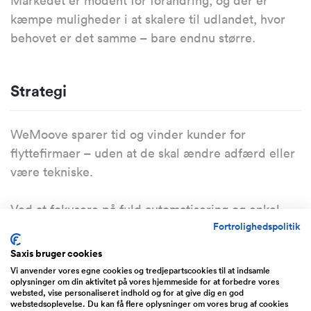
Markedet er modent for forandring, og der er
kæmpe muligheder i at skalere til udlandet, hvor
behovet er det samme – bare endnu større.
Strategi
WeMoove sparer tid og vinder kunder for
flyttefirmaer – uden at de skal ændre adfærd eller
være tekniske.
Ved at fokusere på fuld automatisering og enkel
Fortrolighedspolitik
brugerflade, udnytter vi branchens manglende
digitalisering og tilbyder en løsning, der nærmest
Saxis bruger cookies
sælger sig selv.
Vi anvender vores egne cookies og tredjepartscookies til at indsamle
oplysninger om din aktivitet på vores hjemmeside for at forbedre vores
websted, vise personaliseret indhold og for at give dig en god
Systemet er bygget lean og billigt i drift, så det kan
webstedsoplevelse. Du kan få flere oplysninger om vores brug af cookies