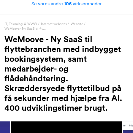
Se vores andre
106
virksomheder
IT, Teknologi & WWW
/
Internet websites
/
Website
/
WeMoove - Ny SaaS til fly...
WeMoove - Ny SaaS til
flyttebranchen med indbygget
bookingsystem, samt
medarbejder- og
flådehåndtering.
Skræddersyede flyttetilbud på
få sekunder med hjælpe fra AI.
400 udviklingstimer brugt.