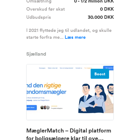
Omsætning
0 - 1/2 million DKK
Overskud før skat
0 DKK
Udbudspris
30.000 DKK
I 2021 flyttede jeg til udlandet, og skulle
starte forfra me...
Læs mere
Sjælland
Boost
MæglerMatch – Digital platform
for boligsælgere klar til ove...