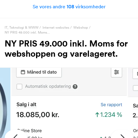
Se vores andre
108
virksomheder
IT, Teknologi & WWW
/
Internet websites
/
Webshop
/
NY PRIS 49.000 inkl. Moms...
NY PRIS 49.000 inkl. Moms for
webshoppen og varelageret.