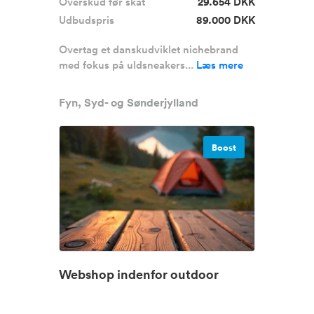
Overskud før skat
29.654 DKK
Udbudspris
89.000 DKK
Overtag et danskudviklet nichebrand
med fokus på uldsneakers...
Læs mere
Fyn, Syd- og Sønderjylland
Boost
Webshop indenfor outdoor