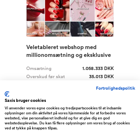
Veletableret webshop med
millionomsætning og eksklusive
leve...
Omsætning
1.058.333 DKK
Overskud før skat
35.013 DKK
Udbudspris
300.000 DKK
Fortrolighedspolitik
Nicehands er en veletableret
Saxis bruger cookies
virksomhed med dokumenteret mil...
Vi anvender vores egne cookies og tredjepartscookies til at indsamle
Læs mere
oplysninger om din aktivitet på vores hjemmeside for at forbedre vores
websted, vise personaliseret indhold og for at give dig en god
webstedsoplevelse. Du kan få flere oplysninger om vores brug af cookies
Midtjylland
ved at tykke på knappen tilpas.