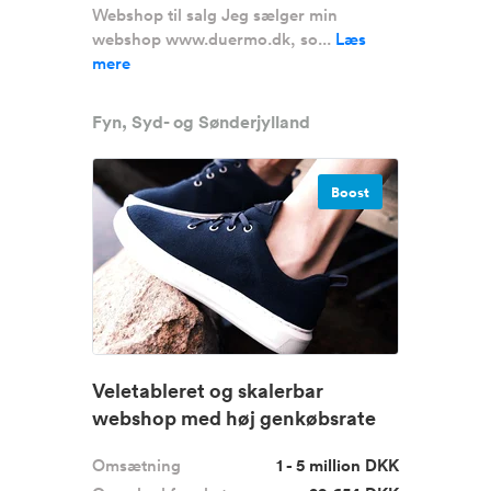
Webshop til salg Jeg sælger min
webshop www.duermo.dk, so...
Læs
mere
Fyn, Syd- og Sønderjylland
Boost
Veletableret og skalerbar
webshop med høj genkøbsrate
Omsætning
1 - 5 million DKK