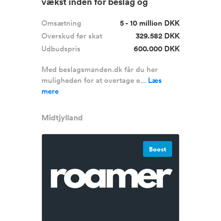
vækst inden for beslag og
hardwa...
Omsætning
5 - 10 million DKK
Overskud før skat
329.582 DKK
Udbudspris
600.000 DKK
Med beslagsmanden.dk får du her
muligheden for at overtage e...
Læs
mere
Midtjylland
Boost