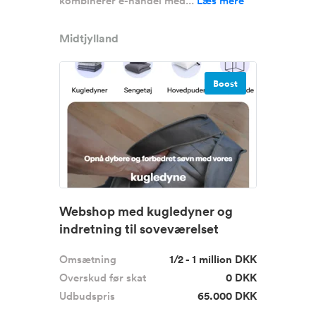
kombinerer e-handel med...
Læs mere
Midtjylland
Boost
Webshop med kugledyner og
indretning til soveværelset
Omsætning
1/2 - 1 million DKK
Overskud før skat
0 DKK
Udbudspris
65.000 DKK