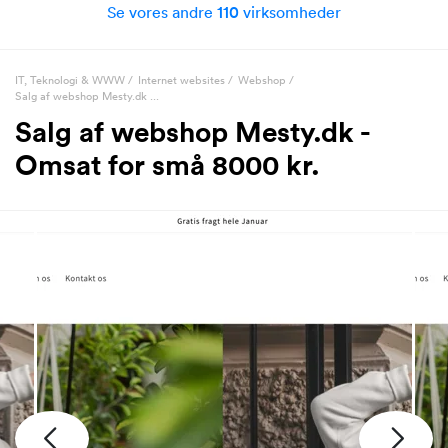
Se vores andre
110
virksomheder
IT, Teknologi & WWW
/
Internet websites
/
Webshop
/
Salg af webshop Mesty.dk ...
Salg af webshop Mesty.dk -
Omsat for små 8000 kr.