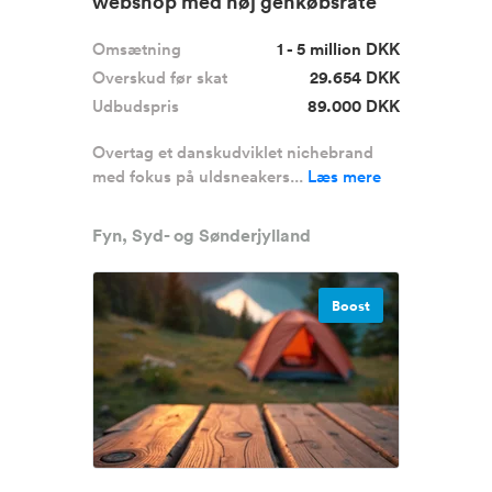
webshop med høj genkøbsrate
Omsætning
1 - 5 million DKK
Overskud før skat
29.654 DKK
Udbudspris
89.000 DKK
Overtag et danskudviklet nichebrand
med fokus på uldsneakers...
Læs mere
Fyn, Syd- og Sønderjylland
Boost