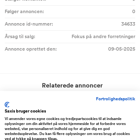
Følger annoncen:
0
Annonce id-nummer:
34633
Årsag til salg:
Fokus på andre forretninger
Annonce oprettet den:
09-05-2025
Relaterede annoncer
Boost-annoncer er fremhævet og får derfor flere henvendelser.
Fortrolighedspolitik
Læs mere om priser og pakker
Saxis bruger cookies
Vi anvender vores egne cookies og tredjepartscookies til at indsamle
oplysninger om din aktivitet på vores hjemmeside for at forbedre vores
websted, vise personaliseret indhold og for at give dig en god
Midtjylland
NY SAG
webstedsoplevelse. Du kan få flere oplysninger om vores brug af cookies
ved at tykke på knappen tilpas.