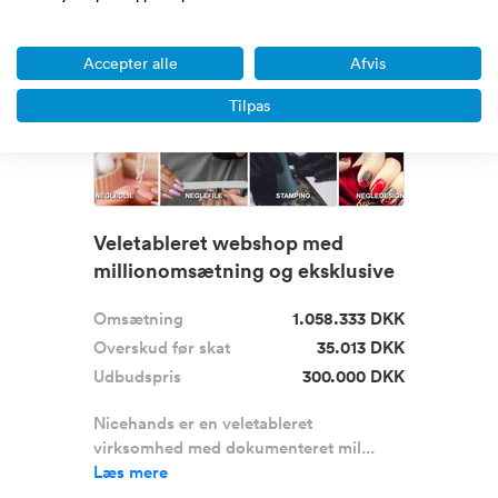
Premium
Accepter alle
Afvis
Tilpas
Veletableret webshop med
millionomsætning og eksklusive
leve...
Omsætning
1.058.333 DKK
Overskud før skat
35.013 DKK
Udbudspris
300.000 DKK
Nicehands er en veletableret
virksomhed med dokumenteret mil...
Læs mere