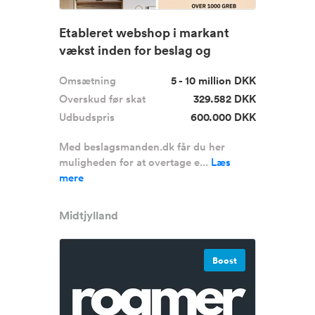
Etableret webshop i markant
vækst inden for beslag og
hardwa...
Omsætning
5 - 10 million DKK
Overskud før skat
329.582 DKK
Udbudspris
600.000 DKK
Med beslagsmanden.dk får du her
muligheden for at overtage e...
Læs
mere
Midtjylland
Boost