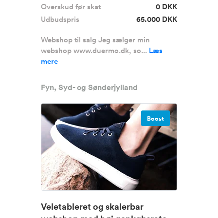
Overskud før skat
0 DKK
Udbudspris
65.000 DKK
Webshop til salg Jeg sælger min
webshop www.duermo.dk, so...
Læs
mere
Fyn, Syd- og Sønderjylland
Boost
Veletableret og skalerbar