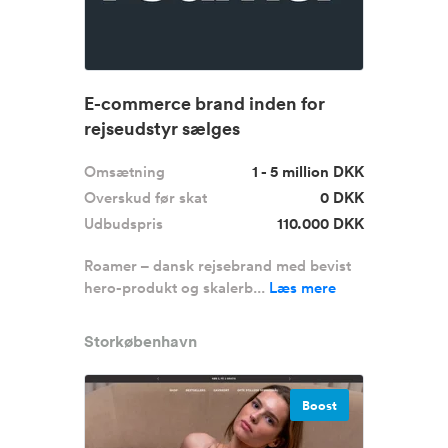
E-commerce brand inden for
rejseudstyr sælges
Omsætning
1 - 5 million DKK
Overskud før skat
0 DKK
Udbudspris
110.000 DKK
Roamer – dansk rejsebrand med bevist
hero-produkt og skalerb...
Læs mere
Storkøbenhavn
Boost