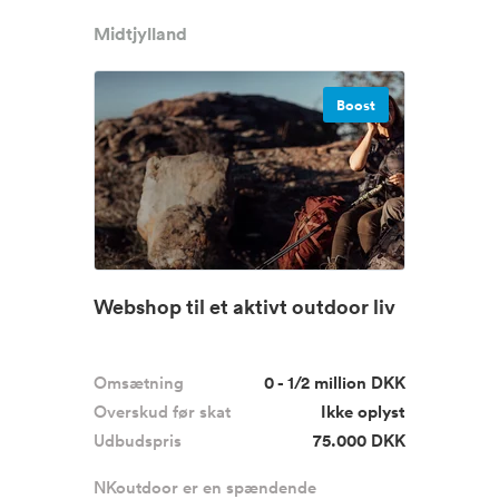
Midtjylland
Boost
Webshop til et aktivt outdoor liv
Omsætning
0 - 1/2 million DKK
Overskud før skat
Ikke oplyst
Udbudspris
75.000 DKK
NKoutdoor er en spændende