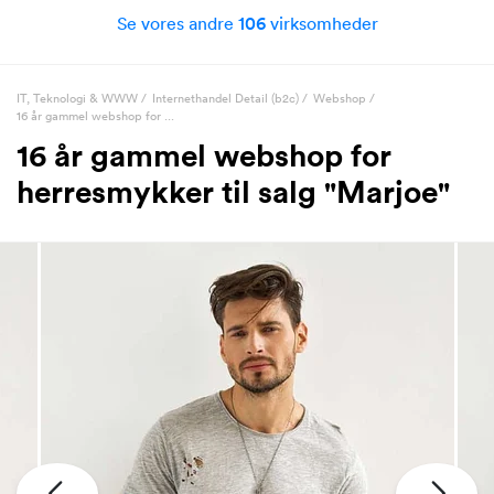
Se vores andre
106
virksomheder
IT, Teknologi & WWW
/
Internethandel Detail (b2c)
/
Webshop
/
16 år gammel webshop for ...
16 år gammel webshop for
herresmykker til salg "Marjoe"