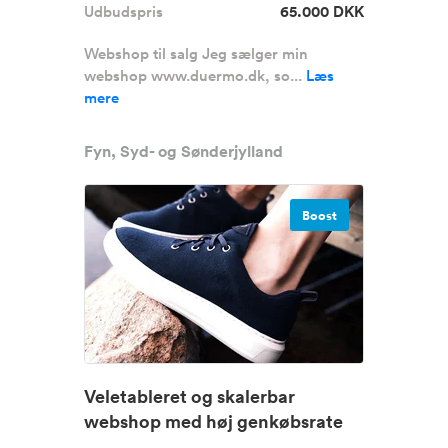
Udbudspris
65.000 DKK
Webshop til salg Jeg sælger min
webshop www.duermo.dk, so...
Læs
mere
Fyn, Syd- og Sønderjylland
Boost
Veletableret og skalerbar
webshop med høj genkøbsrate