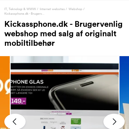
IT, Teknologi & WWW
/
Internet websites
/
Webshop
/
Kickassphone.dk - Brugerv...
Kickassphone.dk - Brugervenlig
webshop med salg af originalt
mobiltilbehør