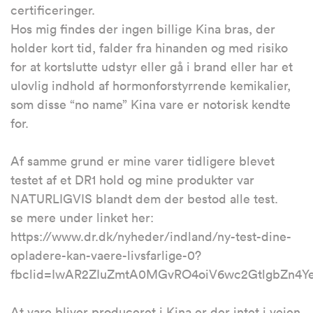
certificeringer.
Hos mig findes der ingen billige Kina bras, der
holder kort tid, falder fra hinanden og med risiko
for at kortslutte udstyr eller gå i brand eller har et
ulovlig indhold af hormonforstyrrende kemikalier,
som disse “no name” Kina vare er notorisk kendte
for.
Af samme grund er mine varer tidligere blevet
testet af et DR1 hold og mine produkter var
NATURLIGVIS blandt dem der bestod alle test.
se mere under linket her:
https://www.dr.dk/nyheder/indland/ny-test-dine-
opladere-kan-vaere-livsfarlige-0?
fbclid=IwAR2ZIuZmtA0MGvRO4oiV6wc2GtlgbZn4
At vare bliver produceret i Kina er der intet i vejen