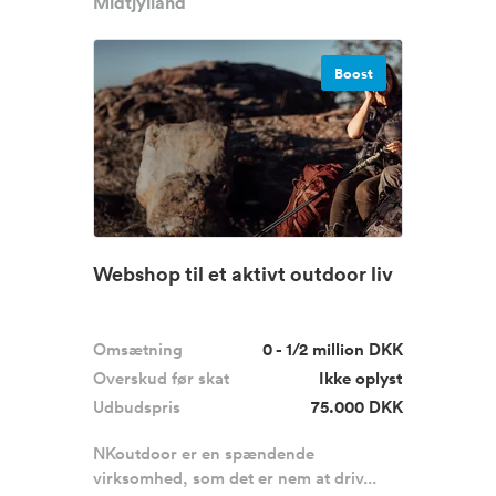
Midtjylland
Boost
Webshop til et aktivt outdoor liv
Omsætning
0 - 1/2 million DKK
Overskud før skat
Ikke oplyst
Udbudspris
75.000 DKK
NKoutdoor er en spændende
virksomhed, som det er nem at driv...