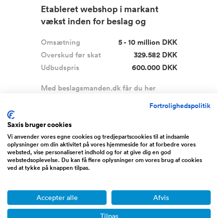
Etableret webshop i markant
vækst inden for beslag og
hardwa...
Omsætning
5 - 10 million DKK
Overskud før skat
329.582 DKK
Udbudspris
600.000 DKK
Med beslagsmanden.dk får du her
muligheden for at overtage e...
Læs
Fortrolighedspolitik
mere
Saxis bruger cookies
Midtjylland
Vi anvender vores egne cookies og tredjepartscookies til at indsamle
oplysninger om din aktivitet på vores hjemmeside for at forbedre vores
websted, vise personaliseret indhold og for at give dig en god
webstedsoplevelse. Du kan få flere oplysninger om vores brug af cookies
Boost
ved at tykke på knappen tilpas.
Accepter alle
Afvis
Tilpas