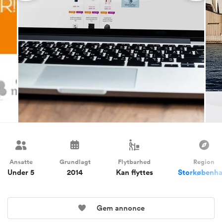
Ansatte
Grundlagt
Flytbarhed
Region
Under 5
2014
Kan flyttes
Storkøbenh
Gem annonce