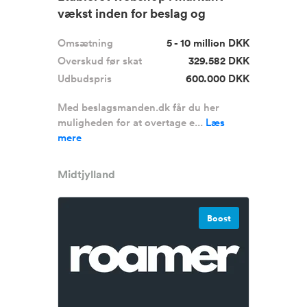
vækst inden for beslag og
hardwa...
Omsætning
5 - 10 million DKK
Overskud før skat
329.582 DKK
Udbudspris
600.000 DKK
Med beslagsmanden.dk får du her
muligheden for at overtage e...
Læs
mere
Midtjylland
Boost