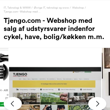
IT, Teknologi & WWW
/
Øvrige IT, teknologi og www
/
Webshop
/
Tjengo.com - Webshop med ...
Tjengo.com - Webshop med
salg af udstyrsvarer indenfor
cykel, have, bolig/køkken m.m.