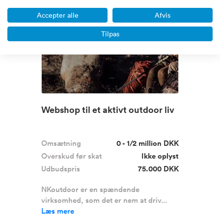
Accepter alle
Afvis
Boost
Tilpas
Webshop til et aktivt outdoor liv
Omsætning
0 - 1/2 million DKK
Overskud før skat
Ikke oplyst
Udbudspris
75.000 DKK
NKoutdoor er en spændende
virksomhed, som det er nem at driv...
Læs mere