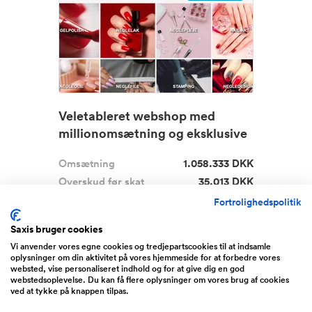
Veletableret webshop med
millionomsætning og eksklusive
leve...
Omsætning
1.058.333 DKK
Overskud før skat
35.013 DKK
Udbudspris
300.000 DKK
Fortrolighedspolitik
Nicehands er en veletableret
Saxis bruger cookies
virksomhed med dokumenteret mil...
Vi anvender vores egne cookies og tredjepartscookies til at indsamle
oplysninger om din aktivitet på vores hjemmeside for at forbedre vores
Læs mere
websted, vise personaliseret indhold og for at give dig en god
webstedsoplevelse. Du kan få flere oplysninger om vores brug af cookies
ved at tykke på knappen tilpas.
Midtjylland