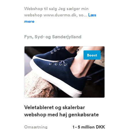
Webshop til salg Jeg sælger min
webshop www.duermo.dk, so...
Læs
mere
Fyn, Syd- og Sønderjylland
Boost
Veletableret og skalerbar
webshop med høj genkøbsrate
Omsætning
1 - 5 million DKK