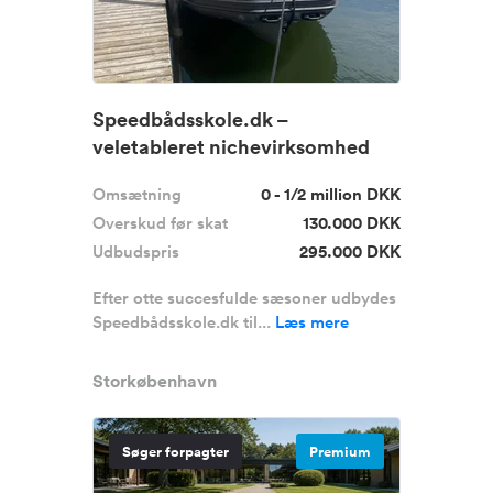
Speedbådsskole.dk –
veletableret nichevirksomhed
med dokumen...
Omsætning
0 - 1/2 million DKK
Overskud før skat
130.000 DKK
Udbudspris
295.000 DKK
Efter otte succesfulde sæsoner udbydes
Speedbådsskole.dk til...
Læs mere
Storkøbenhavn
Søger forpagter
Premium