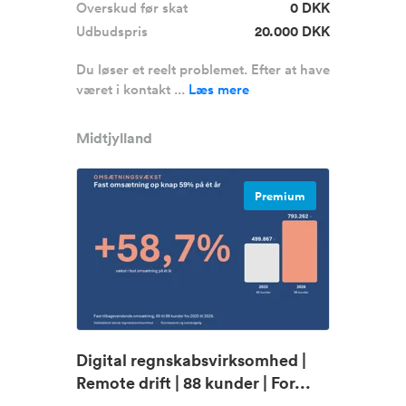
Overskud før skat
0 DKK
Udbudspris
20.000 DKK
Du løser et reelt problemet. Efter at have
været i kontakt ...
Læs mere
Midtjylland
Premium
Digital regnskabsvirksomhed |
Remote drift | 88 kunder | For...