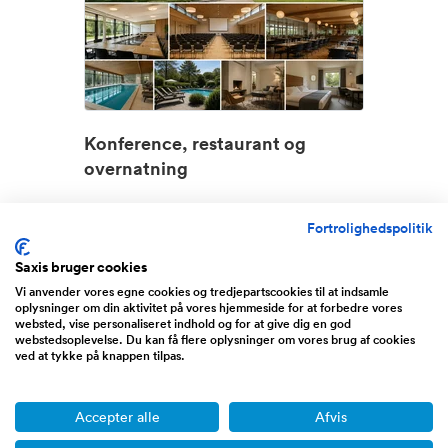
Konference, restaurant og
overnatning
Omsætning
10 - 50 million DKK
Fortrolighedspolitik
Overskud før skat
2.800.000 DKK
Udbudspris
1,9 mio
Saxis bruger cookies
Vi anvender vores egne cookies og tredjepartscookies til at indsamle
En sjælden mulighed for at overtage
oplysninger om din aktivitet på vores hjemmeside for at forbedre vores
websted, vise personaliseret indhold og for at give dig en god
forpagtningen af et vele...
Læs mere
webstedsoplevelse. Du kan få flere oplysninger om vores brug af cookies
ved at tykke på knappen tilpas.
Kanalholmen, Hvidovre
Accepter alle
Afvis
Premium