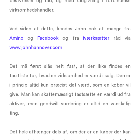
bestyrelser og råd, og med rådgivning i forbindelse
virksomhedshandler.
Ved siden af dette, kendes John nok af mange fra
Amino
og
Facebook
og fra
iværksætter
råd via
www.johnhannover.com
Det må først slås helt fast, at der ikke findes en
facitliste for, hvad en virksomhed er værd i salg. Den er
i princip altid kun præcist det værd, som en køber vil
give. Man kan skattemæssigt fastsætte en værdi ud fra
aktiver, men goodwill vurdering er altid en vanskelig
ting.
Det hele afhænger dels af, om der er en køber der kan