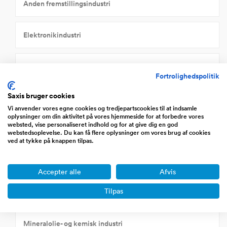
Anden fremstillingsindustri
Elektronikindustri
Gummi- og plastindustri
Fortrolighedspolitik
Saxis bruger cookies
Jern- og metalindustri
Vi anvender vores egne cookies og tredjepartscookies til at indsamle
oplysninger om din aktivitet på vores hjemmeside for at forbedre vores
websted, vise personaliseret indhold og for at give dig en god
Landbrug, fiskeri og råvareudvinding
webstedsoplevelse. Du kan få flere oplysninger om vores brug af cookies
ved at tykke på knappen tilpas.
Levnedsmiddelindustri
Accepter alle
Afvis
Tilpas
Maskinindustri
Mineralolie- og kemisk industri