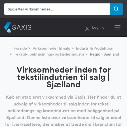
Log ind
Forside
Virksomheder til salg
Industri & Produktion
Tekstil-, beklædnings- og læderindustri
Region Sjælland
Virksomheder inden for
tekstilindutrien til salg |
Sjælland
Køb en etableret virksomhed via Saxis. Her finder du et
udvalg af virksomheder til salg inden for tekstil-,
beklædnings- og læderindustrien med beliggenhed på
Sjælland. Denne liste over virksomheder til salg er ideel
for iværksættere, der ønsker at træde ind i branchen for