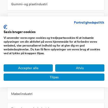
Gummi- og plastindustri
Jern- og metalindustri
Fortrolighedspolitik
Saxis bruger cookies
Landbrug, fiskeri og råvareudvinding
Vi anvender vores egne cookies og tredjepartscookies til at indsamle
oplysninger om din aktivitet på vores hjemmeside for at forbedre vores
websted, vise personaliseret indhold og for at give dig en god
Levnedsmiddelindustri
webstedsoplevelse. Du kan få flere oplysninger om vores brug af cookies
ved at tykke på knappen tilpas.
Maskinindustri
Accepter alle
Afvis
Tilpas
Mineralolie- og kemisk industri
Møbelindustri