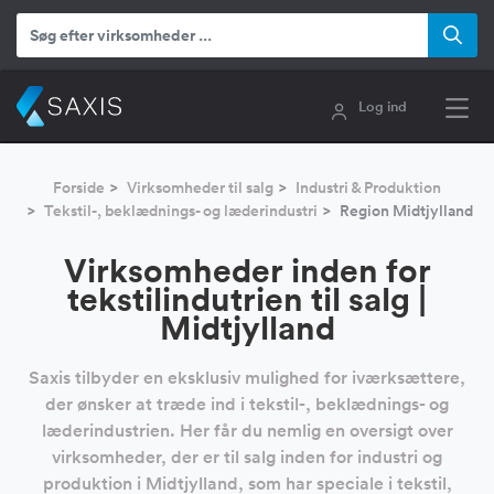
Log ind
Forside
Virksomheder til salg
Industri & Produktion
Tekstil-, beklædnings- og læderindustri
Region Midtjylland
Virksomheder inden for
tekstilindutrien til salg |
Midtjylland
Saxis tilbyder en eksklusiv mulighed for iværksættere,
der ønsker at træde ind i tekstil-, beklædnings- og
læderindustrien. Her får du nemlig en oversigt over
virksomheder, der er til salg inden for industri og
produktion i Midtjylland, som har speciale i tekstil,