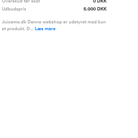
Overskud før skat
0 DKK
Udbudspris
5.000 DKK
Juiceme.dk Denne webshop er udstyret med kun
et produkt. D...
Læs mere