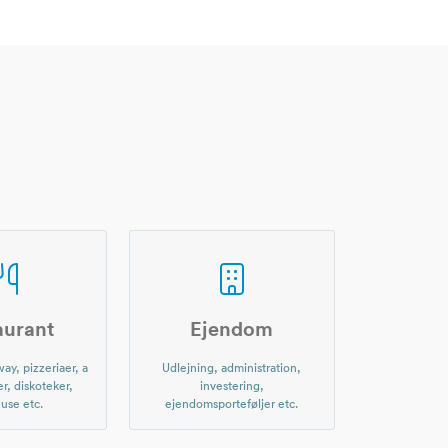
aurant
Ejendom
ay, pizzeriaer, a
Udlejning, administration,
er, diskoteker,
investering,
use etc.
ejendomsporteføljer etc.