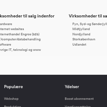
ksomheder til salg indenfor
Virksomheder til sa
ardware
Fyn, Syd- og Sønderjyl
nternet websites
Midtjylland
nternethandel Engros (b2b)
Nordjylland
T/computer/databehandling
Storkøbenhavn
oftware
Udlandet
vrige IT, teknologi og www
Populære
Ydelser
Webshop
Boost abonnement
Produktion
Værdiansættelse