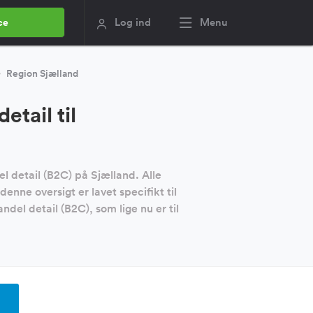
Log ind
Menu
ce
Region Sjælland
tail til
l detail (B2C) på Sjælland. Alle
nne oversigt er lavet specifikt til
del detail (B2C), som lige nu er til