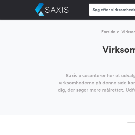
Forside
Virksom
Virksom
Saxis præsenterer her et udvalg
virksomhederne på denne side kan o
dig, der søger mere målrettet. Udfo