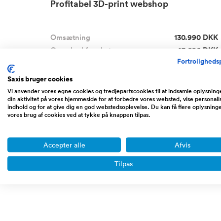
Profitabel 3D-print webshop
Omsætning
130.990 DKK
Overskud før skat
43.286 DKK
Fortrolighedsp
Udbudspris
59.000 DKK
Saxis bruger cookies
DECO3D er en webshop, der sælger 3D-printede
Vi anvender vores egne cookies og tredjepartscookies til at indsamle oplysnin
dekorationsprod...
Læs mere
din aktivitet på vores hjemmeside for at forbedre vores websted, vise personali
indhold og for at give dig en god webstedsoplevelse. Du kan få flere oplysning
vores brug af cookies ved at tykke på knappen tilpas.
Accepter alle
Afvis
Tilpas