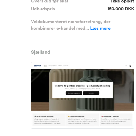
Overskud før skat
Ikke oplyst
Udbudspris
150.000 DKK
Veldokumenteret nicheforretning, der
kombinerer e-handel med...
Læs mere
Sjælland