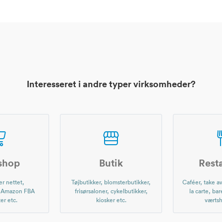
Interesseret i andre typer virksomheder?
shop
Butik
Rest
r nettet,
Tøjbutikker, blomsterbutikker,
Caféer, take aw
, Amazon FBA
frisørsaloner, cykelbutikker,
la carte, bar
er etc.
kiosker etc.
værtsh