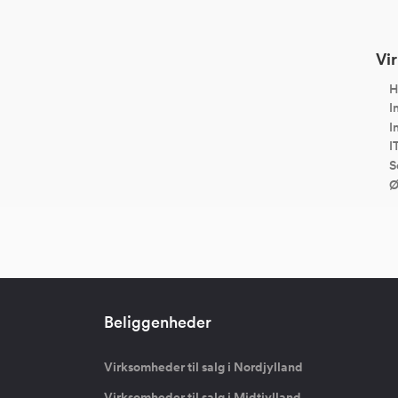
Vir
H
I
I
I
S
Ø
Beliggenheder
Virksomheder til salg i Nordjylland
Virksomheder til salg i Midtjylland