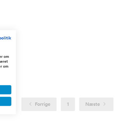
olitik
ger om
seret
er om
Forrige
1
Næste