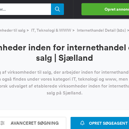
Opret annon
heder til salg
IT, Teknologi & WWW
Internethandel Detail (b2c)
heder inden for internethandel de
salg | Sjælland
 af virksomheder til salg, der arbejder inden for internethande
gså findes under vores kategori IT, teknologi og www, men de
rsk udvalget af etablerede virksomheder inden for internethan
salg på Sjælland.
AVANCERET SØGNING
OPRET SØGEAGENT