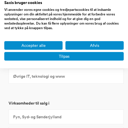
Saxis bruger cookies
Internethandel Detail (b2c)
Vi anvender vores egne cookies og tredjepartscookies til at indsamle
oplysninger om din aktivitet på vores hjemmeside for at forbedre vores
websted, vise personaliseret indhold og for at give dig en god
Internethandel Engros (b2b)
webstedsoplevelse. Du kan få flere oplysninger om vores brug af cookies
ved at tykke på knappen tilpas.
IT/computer/databehandling
Accepter alle
Afvis
Tilpas
Software
Øvrige IT, teknologi og www
Virksomheder til salg i
Fyn, Syd- og Sønderjylland