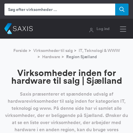
Log ind
Forside
Virksomheder til salg
IT, Teknologi & WWW
Hardware
Region Sjælland
Virksomheder inden for
hardware til salg | Sjælland
Saxis præsenterer et spændende udvalg af
hardwarevirksomheder til salg inden for kategorien IT,
teknologi og www. På denne side har vi samlet alle
virksomheder, der er beliggende på Sjælland. Ønsker du
at se en liste over virksomheder, der arbejder med
hardware i en anden region, kan du bruge vores