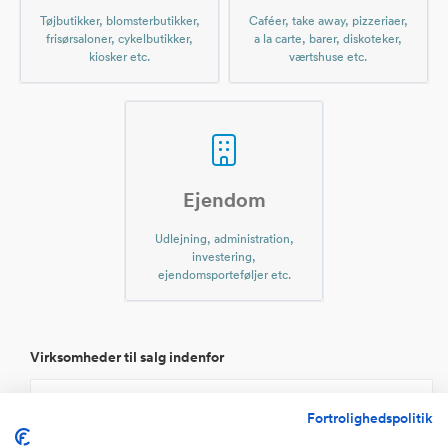
Tøjbutikker, blomsterbutikker,
Caféer, take away, pizzeriaer,
frisørsaloner, cykelbutikker,
a la carte, barer, diskoteker,
kiosker etc.
værtshuse etc.
Ejendom
Udlejning, administration,
investering,
ejendomsporteføljer etc.
Virksomheder til salg indenfor
Internet websites
Fortrolighedspolitik