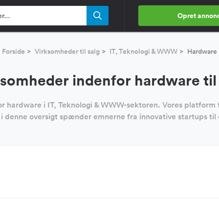
Opret annon
Forside
Virksomheder til salg
IT, Teknologi & WWW
Hardware
somheder indenfor hardware til
for hardware i IT, Teknologi & WWW-sektoren. Vores platform 
 i denne oversigt spænder emnerne fra innovative startups til 