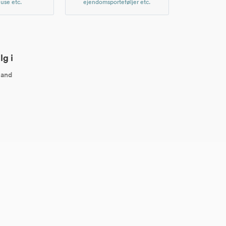
use etc.
ejendomsporteføljer etc.
lg i
land