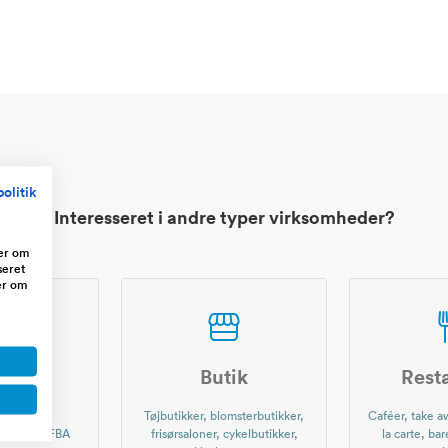
olitik
Interesseret i andre typer virksomheder?
ger om
seret
er om
shop
Butik
Rest
r nettet,
Tøjbutikker, blomsterbutikker,
Caféer, take aw
, Amazon FBA
frisørsaloner, cykelbutikker,
la carte, bar