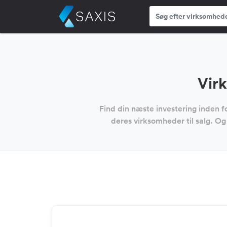
Virk
Find din næste investering inden 
deres virksomheder til salg. Og