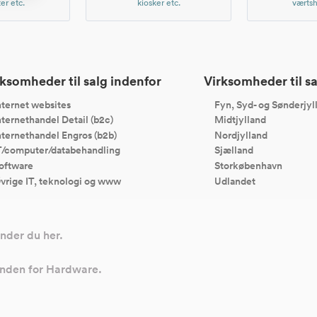
er etc.
kiosker etc.
værtsh
ksomheder til salg indenfor
Virksomheder til sa
nternet websites
Fyn, Syd- og Sønderjyl
nternethandel Detail (b2c)
Midtjylland
nternethandel Engros (b2b)
Nordjylland
T/computer/databehandling
Sjælland
oftware
Storkøbenhavn
vrige IT, teknologi og www
Udlandet
inder du her.
 inden for Hardware.