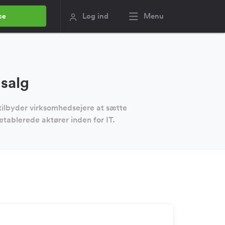
Log ind
Menu
ce
 salg
tilbyder virksomhedsejere at sætte
etablerede aktører inden for IT.