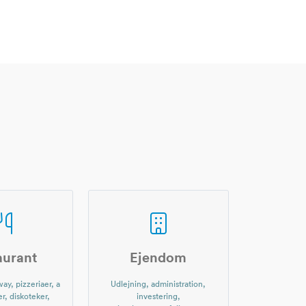
aurant
Ejendom
ay, pizzeriaer, a
Udlejning, administration,
er, diskoteker,
investering,