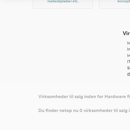
markedspladser etc.
koncept
Vir
I
I
I
I
S
Ø
Virksomheder til salg inden for Hardware f
Du finder netop nu 0 virksomheder til salg