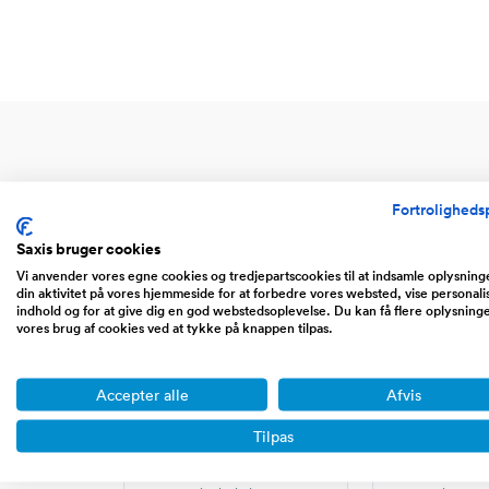
Fortrolighedsp
Saxis bruger cookies
Vi anvender vores egne cookies og tredjepartscookies til at indsamle oplysnin
din aktivitet på vores hjemmeside for at forbedre vores websted, vise personali
indhold og for at give dig en god webstedsoplevelse. Du kan få flere oplysning
vores brug af cookies ved at tykke på knappen tilpas.
Accepter alle
Afvis
Website
Web
Tilpas
Portaler, community sites,
Handel ove
affiliate sites, blogs, saas,
dropshipping