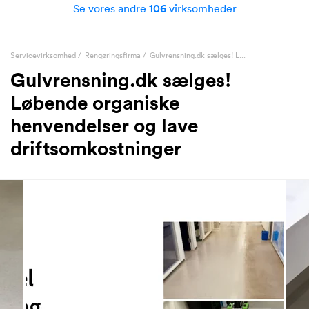
Se vores andre
106
virksomheder
Servicevirksomhed
/
Rengøringsfirma
/
Gulvrensning.dk sælges! L...
Gulvrensning.dk sælges!
Løbende organiske
henvendelser og lave
driftsomkostninger