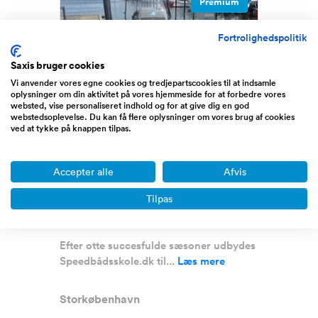
Premium
Fortrolighedspolitik
Saxis bruger cookies
Vi anvender vores egne cookies og tredjepartscookies til at indsamle
oplysninger om din aktivitet på vores hjemmeside for at forbedre vores
websted, vise personaliseret indhold og for at give dig en god
webstedsoplevelse. Du kan få flere oplysninger om vores brug af cookies
Speedbådsskole.dk –
ved at tykke på knappen tilpas.
veletableret nichevirksomhed
med dokumen...
Accepter alle
Afvis
Omsætning
0 - 1/2 million DKK
Overskud før skat
130.000 DKK
Tilpas
Udbudspris
295.000 DKK
Efter otte succesfulde sæsoner udbydes
Speedbådsskole.dk til...
Læs mere
Storkøbenhavn