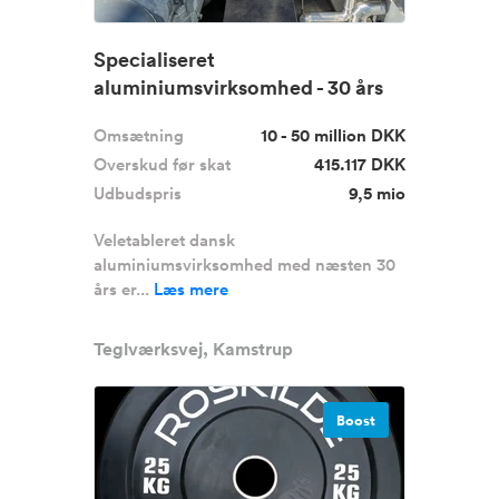
Specialiseret
aluminiumsvirksomhed - 30 års
erfaring, 16 mio...
Omsætning
10 - 50 million DKK
Overskud før skat
415.117 DKK
Udbudspris
9,5 mio
Veletableret dansk
aluminiumsvirksomhed med næsten 30
års er...
Læs mere
Teglværksvej, Kamstrup
Boost