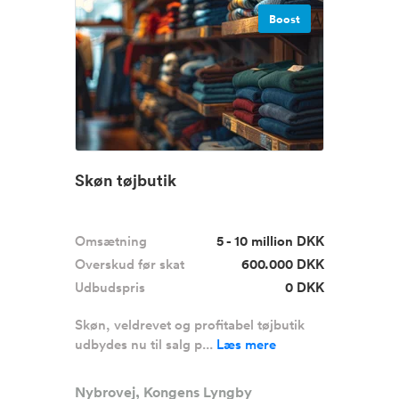
Boost
Skøn tøjbutik
Omsætning
5 - 10 million DKK
Overskud før skat
600.000 DKK
Udbudspris
0 DKK
Skøn, veldrevet og profitabel tøjbutik
udbydes nu til salg p...
Læs mere
Nybrovej, Kongens Lyngby