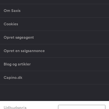
Om Saxis
Cookies
Opret søgeagent
Opret en salgsannonce
Blog og artikler
Capino.dk
Copyright 2026 - CVR: 30581199 - Vestergade 29-31, 1456 København
Udbudspris