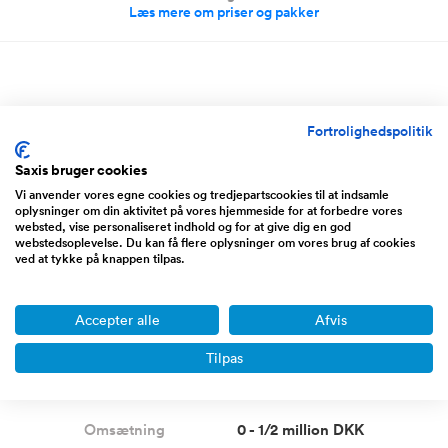
Læs mere om priser og pakker
Storkøbenhavn
NY SAG
Fortrolighedspolitik
Saxis bruger cookies
Boost
Vi anvender vores egne cookies og tredjepartscookies til at indsamle
oplysninger om din aktivitet på vores hjemmeside for at forbedre vores
websted, vise personaliseret indhold og for at give dig en god
webstedsoplevelse. Du kan få flere oplysninger om vores brug af cookies
ved at tykke på knappen tilpas.
Accepter alle
Afvis
Tilpas
Etableret nichewebshop med
drager og dokumenteret
omsætning
Omsætning
0 - 1/2 million DKK