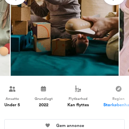
Ansatte
Grundlagt
Flytbarhed
Region
Under 5
2022
Kan flyttes
Storkøbenh
Gem annonce