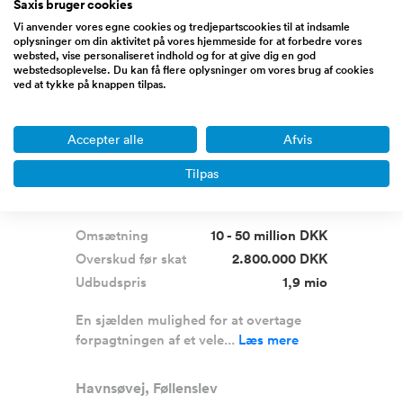
Saxis bruger cookies
Søger forpagter
Premium
Vi anvender vores egne cookies og tredjepartscookies til at indsamle
oplysninger om din aktivitet på vores hjemmeside for at forbedre vores
websted, vise personaliseret indhold og for at give dig en god
webstedsoplevelse. Du kan få flere oplysninger om vores brug af cookies
ved at tykke på knappen tilpas.
Accepter alle
Afvis
Konference, restaurant og
Tilpas
overnatning
Omsætning
10 - 50 million DKK
Overskud før skat
2.800.000 DKK
Udbudspris
1,9 mio
En sjælden mulighed for at overtage
forpagtningen af et vele...
Læs mere
Havnsøvej, Føllenslev