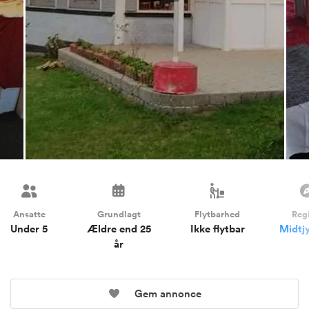
Ansatte
Grundlagt
Flytbarhed
Reg
Under 5
Ældre end 25
Ikke flytbar
Midtj
år
Gem annonce