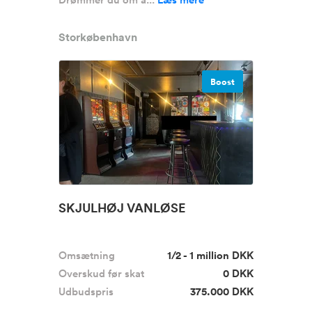
Storkøbenhavn
Boost
SKJULHØJ VANLØSE
Omsætning
1/2 - 1 million DKK
Overskud før skat
0 DKK
Udbudspris
375.000 DKK