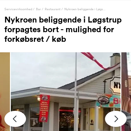
Servicevirksomhed
/
Bar
/
Restaurant
/
Nykroen beliggende i Løgs...
Nykroen beliggende i Løgstrup
forpagtes bort - mulighed for
forkøbsret / køb