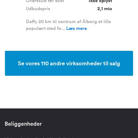
Overskud før skat
Ikke oplyst
Udbudspris
2,1 mio
Daffy 20 km til centrum af Ålborg et lille
populært sted fo...
Læs mere
Se vores 110 andre virksomheder til salg
Beliggenheder